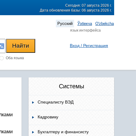
Сегодня: 07 августа 2026 г.
Дата обновления базы: 06 августа 2026 г.
Русский
Ўзбекча
O'zbekcha
язык интерфейса
Вход / Регистрация
Оба языка
Системы
Специалисту ВЭД
лками
Кадровику
лками
Бухгалтеру и финансисту