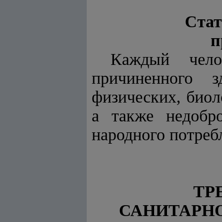
Стат
п
Каждый чело
причиненного з
физических, биол
а также недобр
народного потреб
ТР
САНИТАРН