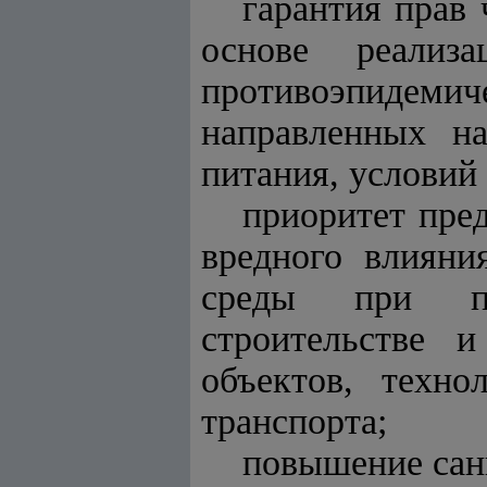
гарантия прав 
основе реализа
противоэпидем
направленных н
питания, условий 
приоритет пре
вредного влияни
среды при пла
строительстве 
объектов, техно
транспорта;
повышение сани