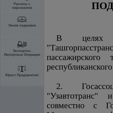
ПО
Расчеты с
персоналом
Умная подшивка
В целях ф
"Ташгорпасстранс
Экспортно-
пассажирского 
Импортные Операции
республиканског
Юрист Предприятия
2. Госассоц
"Узавтотранс" 
совместно с Г