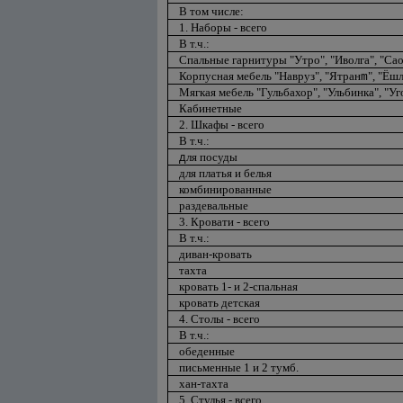
В том числе:
1. Наборы - всего
В т.ч.:
Спальные гарнитуры "Утро", "Иволга", "Сао
Корпусная мебель "Навруз", "Ятран
", "Ёшл
m
Мягкая мебель "Гульбахор", "Ульбинка", "Уго
Кабинетные
2. Шкафы - всего
В т.ч.:
ля посуды
д
для платья и белья
комбинированные
раздевальные
3. Кровати - всего
В т.ч.:
диван-кровать
тахта
кровать 1- и 2-спальная
кровать детская
4. Столы - всего
В т.ч.:
обеденные
письменные 1 и 2 тумб.
хан-тахта
5. Стулья - всего