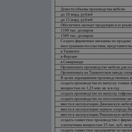
Довести объемы производства мебели:
до 10 млрд. рублей
до 15 млрд. рублей
Обеспечить экспорт продукции и ее реали
1100 тыс. долларов
1500 тыс. долларов
Создать фирменные магазины по продаже 
иностранным посольствам, представитель
в Ташкенте
в Фергане
в Самарканде
Организовать производство мебели для осн
Организовать на Ташкентском заводе спец
В целях наращивания производственных м
создать производства по выпуску тонких в
мощностью по 1,25 млн. кв. м в год
создать производство по выпуску гофрок
создать производство по изготовлению ма
ввести в эксплуатацию Джизакскую мебе
ввести в эксплуатацию первую очередь Н
ввести в эксплуатацию Риштанскую мебе
создать совместное производство с фирмо
хлопчатника мощностью 25 тыс. куб. метр
создать совместное предприятие по произ