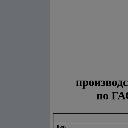
производ
по ГА
Всего