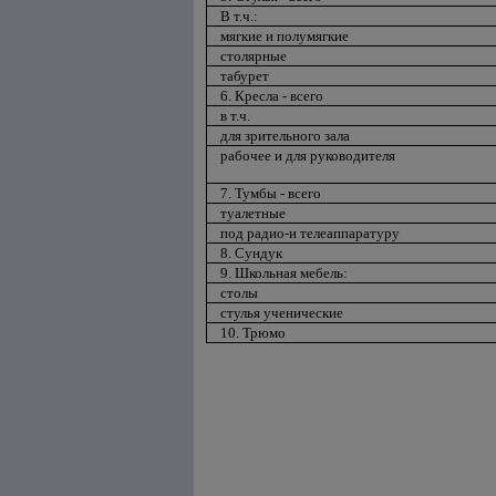
В т.ч.:
мягкие и полумягкие
столярные
табурет
6. Кресла - всего
в т.ч.
для зрительного зала
рабочее и для руководителя
7. Тумбы - всего
туалетные
под радио-и телеаппаратуру
8. Сундук
9. Школьная мебель:
столы
стулья ученические
10. Трюмо