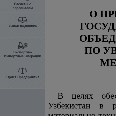
Расчеты с
персоналом
О П
ГОСУД
Умная подшивка
ОБЪЕ
ПО У
Экспортно-
Импортные Операции
МЕ
Юрист Предприятия
В целях обес
Узбекистан в р
материально-техн