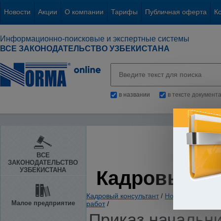
Новости
Акции
О компании
Тарифы
Публичная оферта
К
Информационно-поисковые и экспертные системы
ВСЕ ЗАКОНОДАТЕЛЬСТВО УЗБЕКИСТАНА
в названии
в тексте документ
ВСЕ
ЗАКОНОДАТЕЛЬСТВО
УЗБЕКИСТАНА
Кадровый К
Кадровый консультант
/
Нормативно-пра
Малое предприятие
работ
/
Приказ начальни