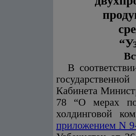
двухпро
проду
ср
“У
Вс
В соответств
государственной
Кабинета Министр
78 “О мерах по
холдинговой ком
приложением N 9