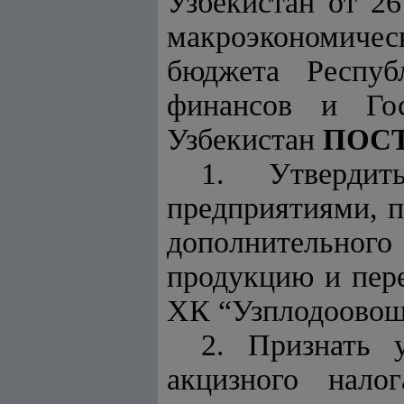
Узбекистан от 2
макроэкономичес
бюджета Респуб
финансов и Гос
Узбекистан
ПОС
1. Утверди
предприятиями, 
дополнительног
продукцию и пере
ХК “Узплодоовощ
2. Признать 
акцизного нало