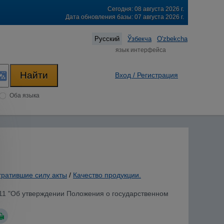
Сегодня: 08 августа 2026 г.
Дата обновления базы: 07 августа 2026 г.
Русский
Ўзбекча
O'zbekcha
язык интерфейса
Вход / Регистрация
Оба языка
тратившие силу акты
/
Качество продукции.
211 "Об утверждении Положения о государственном