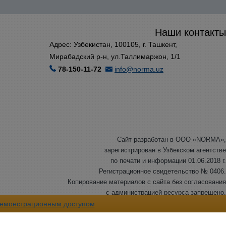
Наши контакты
Адрес: Узбекистан, 100105, г. Ташкент,
Мирабадский р-н, ул.Таллимаржон, 1/1
78-150-11-72
info@norma.uz
Сайт разработан в ООО «NORMA»,
зарегистрирован в Узбекском агентстве
по печати и информации 01.06.2018 г.
Регистрационное свидетельство № 0406.
Копирование материалов с сайта без согласования
с администрацией ресурса запрещено.
© ООО «NORMA», 2007-2026 г. Все права защищены.
емонстрационным доступом
©