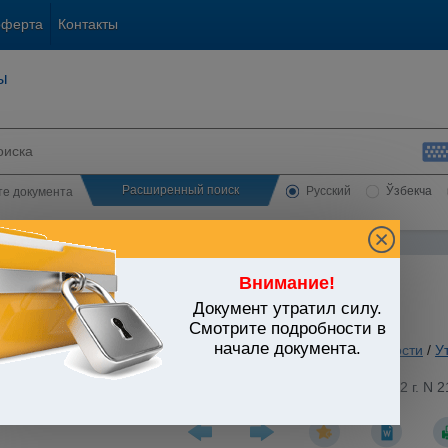
оферта
Контакты
ы
Расширенный поиск
Русский
Ўзбекча
сте документа
Внимание!
Документ утратил силу.
ЬСТВО УЗБЕКИСТАНА
Смотрите подробности в
начале документа.
 вопросы хозяйственной и предпринимательской деятельности
/
У
ия. Метрология
/
стров при Президенте Республики Узбекистан от 29.04.1992 г. N 
едствами измерений в Республике Узбекистан"