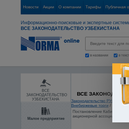
Новости
Акции
О компании
Тарифы
Публичная 
Информационно-поисковые и экспертные систем
ВСЕ ЗАКОНОДАТЕЛЬСТВО УЗБЕКИСТАНА
в названии
в тек
ВСЕ
ВСЕ ЗАКОНОДАТЕЛ
ЗАКОНОДАТЕЛЬСТВО
УЗБЕКИСТАНА
Законодательство РУз
/
Общие
Внебиржевые торги
/
Постановление Кабинета Мини
акционерной ассоциации по к
Малое предприятие