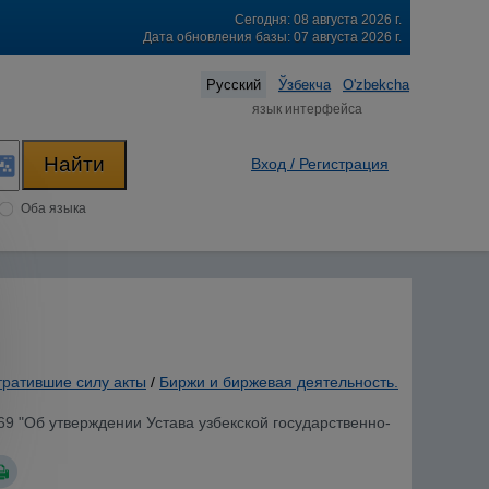
Сегодня: 08 августа 2026 г.
Дата обновления базы: 07 августа 2026 г.
Русский
Ўзбекча
O'zbekcha
язык интерфейса
Вход / Регистрация
Оба языка
тратившие силу акты
/
Биржи и биржевая деятельность.
69 "Об утверждении Устава узбекской государственно-