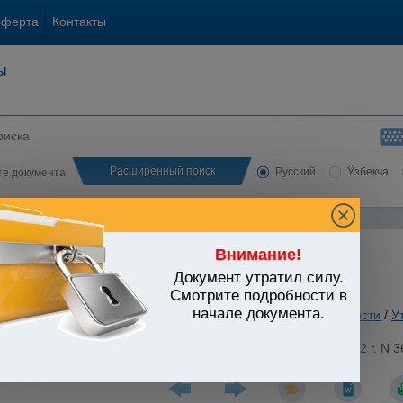
оферта
Контакты
ы
Расширенный поиск
Русский
Ўзбекча
сте документа
Внимание!
Документ утратил силу.
ЬСТВО УЗБЕКИСТАНА
Смотрите подробности в
начале документа.
 вопросы хозяйственной и предпринимательской деятельности
/
У
стров при Президенте Республики Узбекистан от 10.08.1992 г. N 3
онтрактам и торговле"