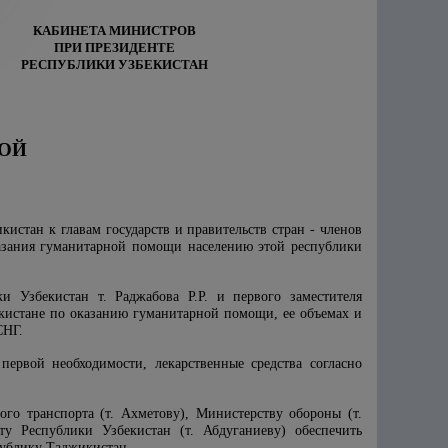
КАБИНЕТА МИНИСТРОВ
ПРИ ПРЕЗИДЕНТЕ
РЕСПУБЛИКИ УЗБЕКИСТАН
ОЙ
стан к главам государств и правительств стран - членов
азания гуманитарной помощи населению этой республики
и Узбекистан т. Раджабова Р.Р. и первого заместителя
икистане по оказанию гуманитарной помощи, ее объемах и
СНГ.
ервой необходимости, лекарственные средства согласно
ого транспорта (т. Ахметову), Министерству обороны (т.
у Республики Узбекистан (т. Абдуганиеву) обеспечить
публику Таджикистан.