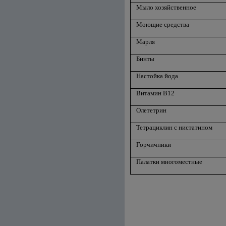
Мыло хозяйственное
Моющие средства
Марля
Бинты
Настойка йода
Витамин В12
Олететрин
Тетрациклин с нистатином
Горчичники
Палатки многоместные