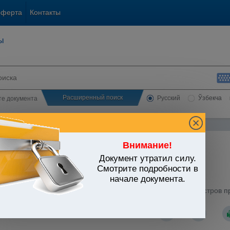
оферта
Контакты
ы
Расширенный поиск
Русский
Ўзбекча
сте документа
Внимание!
Документ утратил силу.
ЬСТВО УЗБЕКИСТАНА
Смотрите подробности в
начале документа.
народные отношения
/
Утратившие силу документы
/
рховного Совета Республики Узбекистан и Кабинета Министров при
ной помощи Республике Таджикистан"