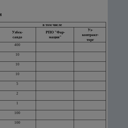
и
в том числе
Уз-
Узбек-
РПО "Фар-
контракт-
савдо
мация"
торг
400
10
10
10
5
2
1
100
100