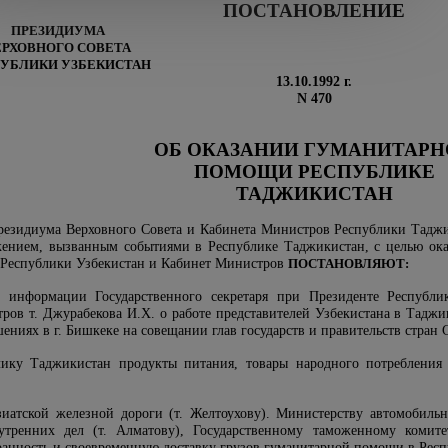
ПОСТАНОВЛЕНИЕ
ПРЕЗИДИУМА
ЕРХОВНОГО СОВЕТА
УБЛИКИ УЗБЕКИСТАН
13.10.1992 г.
N 470
ОБ ОКАЗАНИИ ГУМАНИТАРН
ПОМОЩИ РЕСПУБЛИКЕ
ТАДЖИКИСТАН
резидиума Верховного Совета и Кабинета Министров Республики Таджики
ением, вызванным событиями в Республике Таджикистан, с целью ок
 Республики Узбекистан и Кабинет Министров
ПОСТАНОВЛЯЮТ:
 информации Государственного секретаря при Президенте Республик
ров т. Джурабекова И.Х. о работе представителей Узбекистана в Тадж
шениях в г. Бишкеке на совещании глав государств и правительств стран 
лику Таджикистан продукты питания, товары народного потребления п
иатской железной дороги (т. Желтоухову). Министерству автомобильн
утренних дел (т. Алматову), Государственному таможенному комитет
ранность и своевременную доставку грузов гуманитарной помощи в Рес