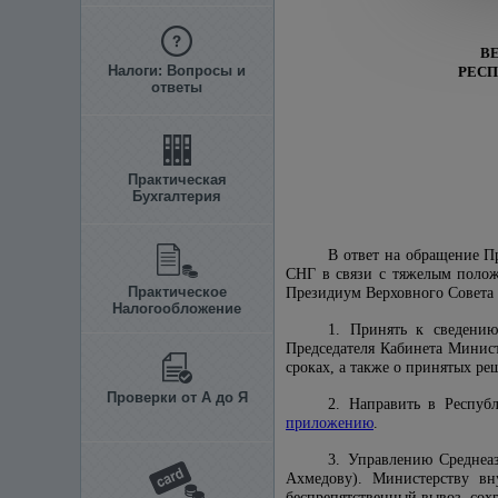
В
Налоги: Вопросы и
РЕСП
ответы
Практическая
Бухгалтерия
В ответ на обращение П
СНГ в связи с тяжелым полож
Практическое
Президиум Верховного Совета
Налогообложение
1. Принять к сведению
Председателя Кабинета Минист
сроках, а также о принятых ре
Проверки от А до Я
2. Направить в Респуб
приложению
.
3. Управлению Среднеаз
Ахмедову). Министерству вн
беспрепятственный вывоз, сох