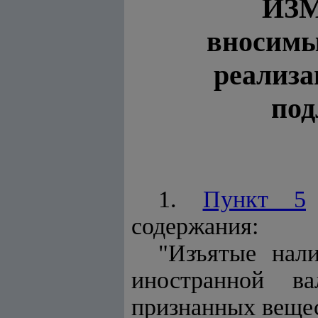
ИЗ
вносимы
реализа
под
1.
Пункт 5
содержания:
"Изъятые нал
иностранной в
признанных вещес