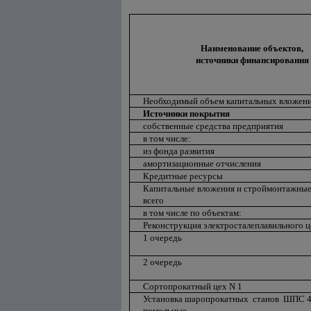
Наименование объектов,
источники финансирования
Необходимый объем капитальных вложен
Источники покрытия
собственные средства предприятия
в том числе:
из фонда развития
амортизационные отчисления
Кредитные ресурсы
Капитальные вложения и строймонтажные
всего
в том числе по объектам:
Реконструкция электросталеплавильного це
1 очередь
2 очередь
Сортопрокатный цех N 1
Установка шаропрокатных станов ШПС 4
помольные