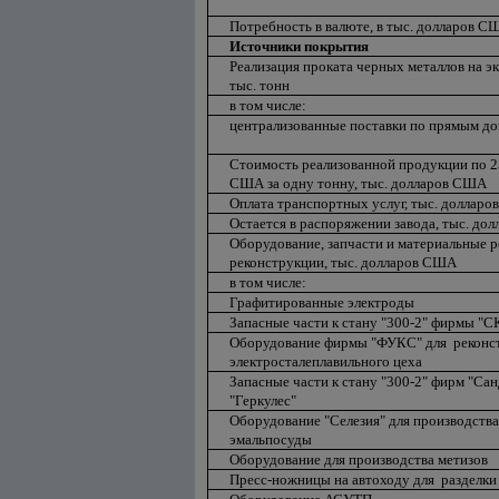
Потребность в валюте, в тыс. долларов С
Источники покрытия
Реализация проката черных металлов на эк
тыс. тонн
в том числе:
централизованные поставки по прямым д
Стоимость реализованной продукции по 2
США за одну тонну, тыс. долларов США
Оплата транспортных услуг, тыс. доллар
Остается в распоряжении завода, тыс. до
Оборудование, запчасти и материальные р
реконструкции, тыс. долларов США
в том числе:
Графитированные электроды
Запасные части к стану "300-2" фирмы "
Оборудование фирмы "ФУКС" для реконс
электросталеплавильного цеха
Запасные части к стану "300-2" фирм "Сан
"Геркулес"
Оборудование "Селезия" для производства
эмальпосуды
Оборудование для производства метизов
Пресс-ножницы на автоходу для разделки