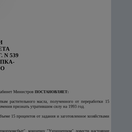
И
ТА
 N 539
ПКА-
ГО
 Кабинет Министров
ПОСТАНОВЛЯЕТ:
твам растительного масла, полученного от переработки 15
лючения признать утратившим силу на 1993 год.
объеме 15 процентов от задания и заготовленное хозяйствами
опкопромсбыт", концерну "Узпищепром" довести настоящее