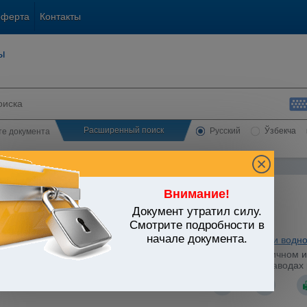
оферта
Контакты
ы
Расширенный поиск
Русский
Ўзбекча
сте документа
Внимание!
Документ утратил силу.
ЬСТВО УЗБЕКИСТАНА
Смотрите подробности в
начале документа.
ьные отрасли экономики
/
Утратившие силу акты
/
Сельское и водно
стров Республики Узбекистан от 17.02.1993 г. N 89 "О частичном
ядке реализации хлопка-волокна, произведенного на хлопкозаводах