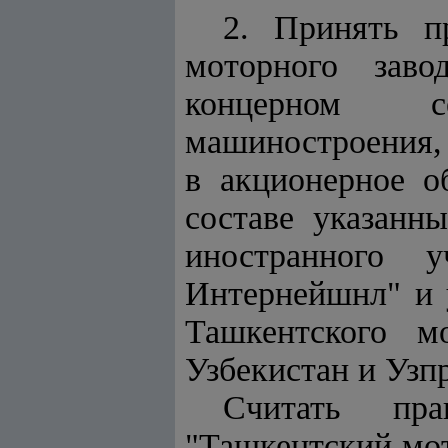
2. Принять п
моторного заво
концерном се
машиностроения, 
в акционерное о
составе указанн
иностранного 
Интернейшнл" и 
Ташкентского м
Узбекистан и Узп
Считать прав
"Ташкентский мот