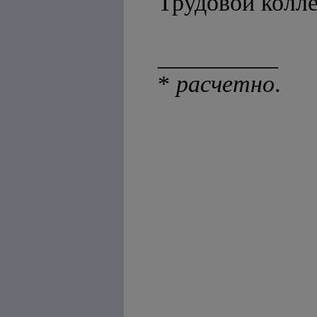
Трудовой колле
__________
*
расчетно
.