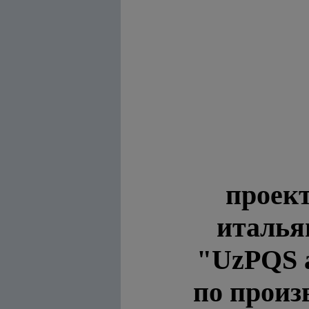
проект
италья
"UzPQS а
по произ