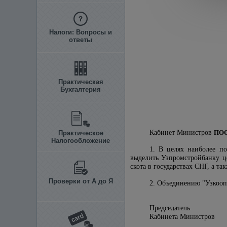
Налоги: Вопросы и
ответы
Практическая
Бухгалтерия
Кабинет Министров
ПО
Практическое
Налогообложение
1. В целях наиболее п
выделить Узпромстройбанку це
скота в государствах СНГ, а та
Проверки от А до Я
2. Объединению "Узкоопз
Председатель
Кабинета Ми