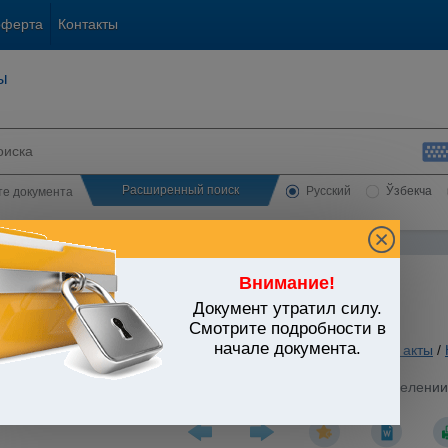
оферта
Контакты
ы
Расширенный поиск
Русский
Ўзбекча
сте документа
Внимание!
Документ утратил силу.
ЬСТВО УЗБЕКИСТАНА
Смотрите подробности в
начале документа.
. Кредитование. Валютное регулирование
/
Утратившие силу акты
/
стров Республики Узбекистан от 15.03.1993 г. N 136 "О выделении