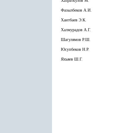
Хазраткулов М.
Фазылбеков А.И.
Хаитбаев Э.К.
Халмурадов А.Г.
Шагулямов Р.Ш.
Юсупбеков Н.Р.
Яхъяев Ш.Г.