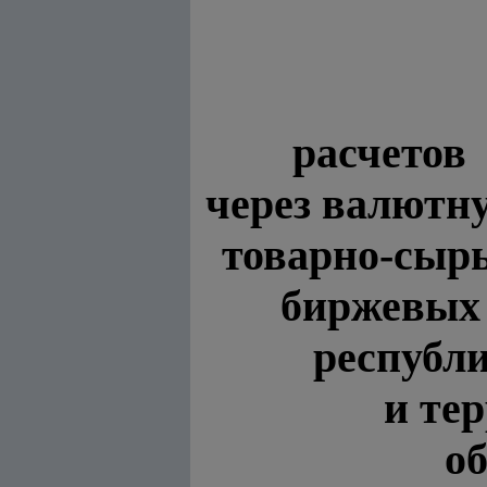
расчетов
через валютн
товарно-сы
биржевы
республ
и те
о