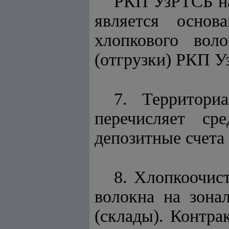
РКП УзРТСБ на
является основ
хлопкового вол
(отгрузки) РКП У
7. Территори
перечисляет ср
депозитные счета
8. Хлопкоочис
волокна на зона
(склады). Контр