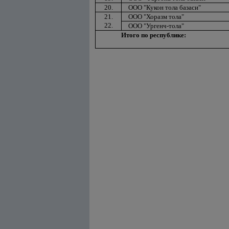
20.
OOO "Кукон тола базаси"
21.
OOO "Хоразм тола"
22.
OOO "Ургенч-тола"
Итого по республике: