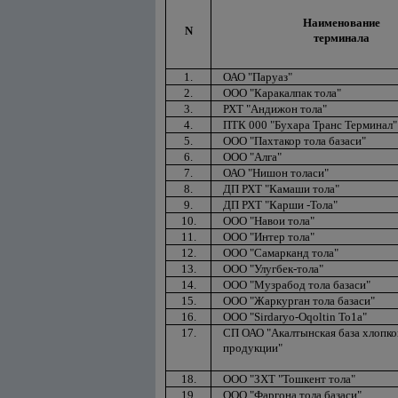
Наименование
N
терминала
1.
ОАО "Паруаз"
2.
ООО "Каракалпак тола"
3.
РХТ "Андижон тола"
4.
ПТК 000 "Бухара Транс Терминал"
5.
OOO "Пахтакор тола базаси"
6.
OOO "Алга"
7.
ОАО "Нишон толаси"
8.
ДП РХТ "Камаши тола"
9.
ДП РХТ "Карши -Тола"
10.
OOO "Навои тола"
11.
OOO "Интер тола"
12.
OOO "Самарканд тола"
13.
OOO "Улугбек-тола"
14.
ООО "Музрабод тола базаси"
15.
OOO "Жаркурган тола базаси"
16.
OOO "Sirdaryo-Oqoltin То1а"
17.
СП ОАО "Акалтынская база хлопко
продукции"
18.
OOO "ЗХТ "Тошкент тола"
19.
OOO "Фаргона тола базаси"