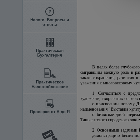
Налоги: Вопросы и
ответы
Практическая
Бухгалтерия
В целях более глубоког
сыгравшим важную роль в раз
также сохранения, развития 
Практическое
уважения к многовековому ку
Налогообложение
1. Согласиться с пред
художеств, творческих союзов 
о присвоении новому Дв
наименования "Выставка культу
Проверки от А до Я
о безвозмездной переда
Ташкентского городского хоким
2. Основными задачами В
демонстрацию бесценног