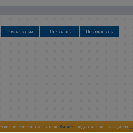
еской версии системы Norma.
Купите
продукт или воспользуйтесь
д