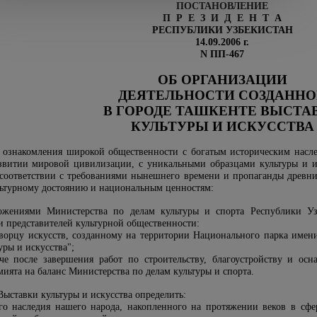
ПОСТАНОВЛЕНИЕ
П Р Е З И Д Е Н Т А
РЕСПУБЛИКИ УЗБЕКИСТАН
14.09.2006 г.
N ПП-467
ОБ ОРГАНИЗАЦИИ
ДЕЯТЕЛЬНОСТИ СОЗДАНН
В ГОРОДЕ ТАШКЕНТЕ ВЫСТА
КУЛЬТУРЫ И ИСКУССТВА
о ознакомления широкой общественности с богатым историческим нас
витии мировой цивилизации, с уникальными образцами культуры и ис
в соответствии с требованиями нынешнего времени и пропаганды древн
льтурному достоянию и национальным ценностям:
ложениями Министерства по делам культуры и спорта Республики Уз
и представителей культурной общественности:
орцу искусств, созданному на территории Национального парка имен
ры и искусства";
че после завершения работ по строительству, благоустройству и ос
ията на баланс Министерства по делам культуры и спорта.
ыставки культуры и искусства определить:
о наследия нашего народа, накопленного на протяжении веков в сфе