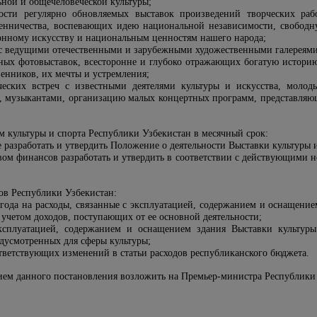
ьной и общечеловеческой культуры;
ности регулярно обновляемых выставок произведений творческих раб
ленничества, воспевающих идею национальной независимости, свобод
онному искусству и национальным ценностям нашего народа;
с ведущими отечественными и зарубежными художественными галереями 
ных фотовыставок, всесторонне и глубоко отражающих богатую истори
венников, их мечты и устремления;
рческих встреч с известными деятелями культуры и искусства, моло
, музыкантами, организацию малых концертных программ, представляющ
м культуры и спорта Республики Узбекистан в месячный срок:
 разработать и утвердить Положение о деятельности Выставки культуры и
вом финансов разработать и утвердить в соответствии с действующими 
ов Республики Узбекистан:
 года на расходы, связанные с эксплуатацией, содержанием и оснащение
 учетом доходов, поступающих от ее основной деятельности;
эксплуатацией, содержанием и оснащением здания Выставки культуры
едусмотренных для сферы культуры;
тветствующих изменений в статьи расходов республиканского бюджета.
нием данного
п
остановления возложить на Премьер-министра Республики