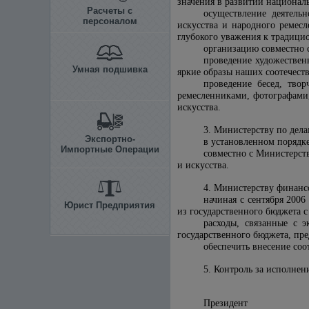
значения в развитии национал
Расчеты с
осуществление деятель
персоналом
искусства и народного ремес
глубокого уважения к традици
организацию совместно 
проведение художествен
Умная подшивка
яркие образы наших соотечест
проведение бесед, тво
ремесленниками, фотографами
искусства.
3. Министерству по дела
Экспортно-
в установленном порядке
Импортные Операции
совместно с Министерст
и искусства.
4. Министерству финанс
начиная с сентября 2006
Юрист Предприятия
из государственного бюджета с
расходы, связанные с 
государственного бюджета, пр
обеспечить внесение соо
5. Контроль за исполне
Президент