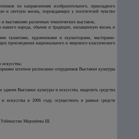
отников по направлениям изобразительного, прикладного
ную и светлую жизнь, порождающих у посетителей чувство
и выставками различных тематических выставок;
ю нашего народа, обычаи и традиции, насыщенную жизнь и
дыми талантами, художниками и скульпторами, мастерами-
их произведения национального и мирового классического
 искусства;
нормами штатное расписание сотрудников Выставки культуры
м здания Выставки культуры и искусства, выделить средства
 и искусства в 2006 году, осуществить в рамках средств
 Узбекистан Мирзиёева
Ш.