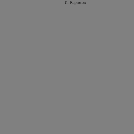
збекистан
И. Каримов