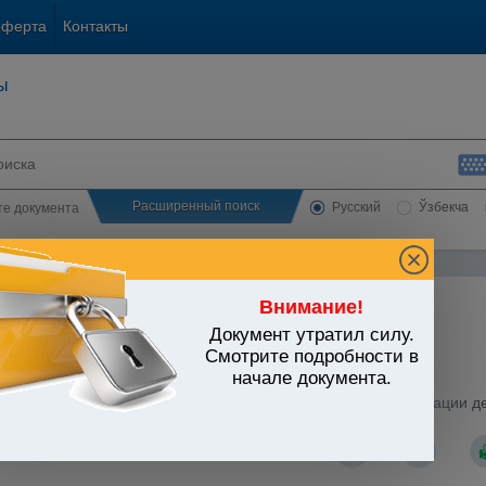
оферта
Контакты
ы
Расширенный поиск
Русский
Ўзбекча
сте документа
Внимание!
Документ утратил силу.
ЬСТВО УЗБЕКИСТАНА
Смотрите подробности в
начале документа.
ование. Наука. Культура
/
Утратившие силу акты
/
Культура
/
спублики Узбекистан от 14.09.2006 г. N ПП-467 "Об организации д