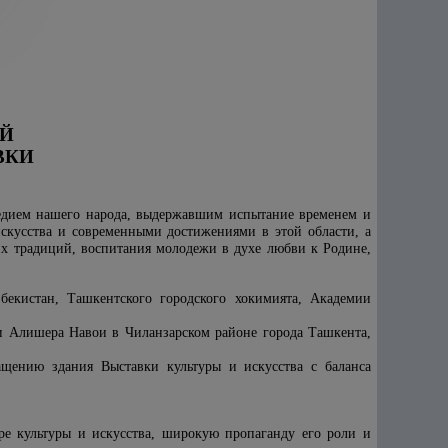
ОЙ
ВКИ
ледием нашего народа, выдержавшим испытание временем и
кусства и современными достижениями в этой области, а
их традиций, воспитания молодежи в духе любви к Родине,
бекистан, Ташкентского городского хокимията, Академии
и Алишера Навои в Чиланзарском районе города Ташкента,
нащению здания Выставки культуры и искусства с баланса
ре культуры и искусства, широкую пропаганду его роли и