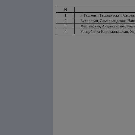
N
1
г. Ташкент, Ташкентская, Сырд
2
Бухарская, Самаркандская, Нав
3
Ферганская, Андижанская, Нама
4
Республика Каракалпакстан, Хо