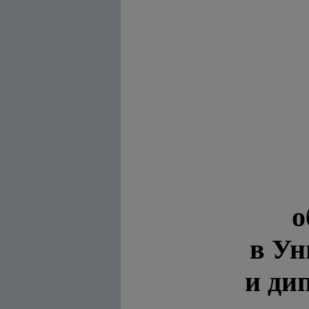
о
в Ун
и ди