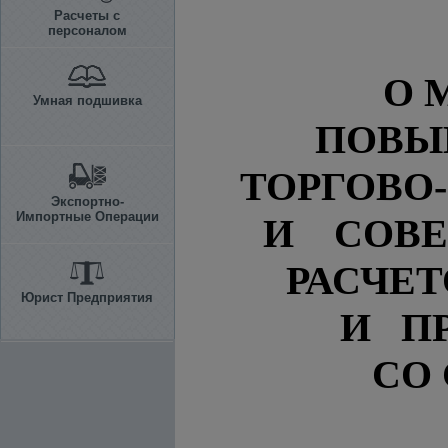
Расчеты с
персоналом
О 
Умная подшивка
ПОВЫ
ТОРГОВО
Экспортно-
Импортные Операции
И СОВ
РАСЧЕТ
Юрист Предприятия
И П
СО