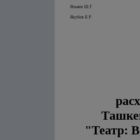
Яхъяев Ш.Г.
Якубов Б.Р.
расх
Ташке
"Театр: В