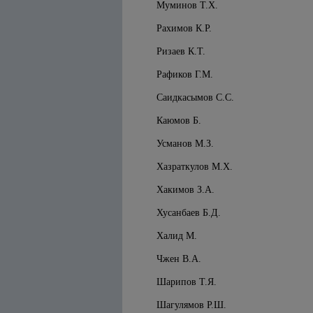
Муминов Т.Х.
Рахимов К.Р.
Ризаев К.Т.
Рафиков Г.М.
Саидкасымов С.С.
Каюмов Б.
Усманов М.З.
Хазраткулов М.Х.
Хакимов З.А.
Хусанбаев Б.Д.
Халид М.
Чжен В.А.
Шарипов Т.Я.
Шагулямов Р.Ш.