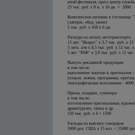
штаб фестиваля, пресс-центр служб
25 тыс. руб. х 8 н. х 10 дн. = 2000
Комплексное питание в гостинице "
(завтрак, обед, ужин)
5 тыс. руб. х 450 х 6 дн.
Расходы на оплату автотранспорта
15 авт. "Икарус" х 3,7 тыс. руб. х 12 
5 легк. а/м х 4,5 тыс. руб. х 12 час. 
5 авт. "РАФ" х 3,0 тыс. руб. х 12 час.
Выпуск рекламной продукции
в том числе:
выполнение эскизов и оригиналов -
(плакат, значок, программы, пригла
типографическое исполнение - 4000
Призы, подарки, сувениры
в том числе:
изготовление оригинальных художес
драматургию, танец и др.
250 тыс. руб. х 6 = 1500
Расходы на выплату гонораров
1000 дол. США х 15 кол. = 15000 д