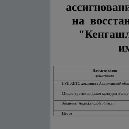
ассигнован
на восста
"Кенгашл
и
Наименование
заказчиков
ГУП ХИТС хокимията Андижанской обл
Министерство по делам культуры и спор
Хокимият Андижанской области
Итого