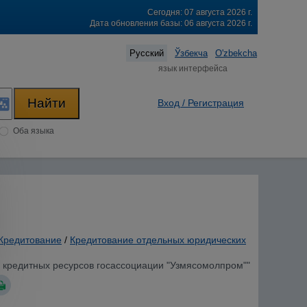
Сегодня: 07 августа 2026 г.
Дата обновления базы: 06 августа 2026 г.
Русский
Ўзбекча
O'zbekcha
язык интерфейса
Вход / Регистрация
Оба языка
Кредитование
/
Кредитование отдельных юридических
и кредитных ресурсов госассоциации "Узмясомолпром""