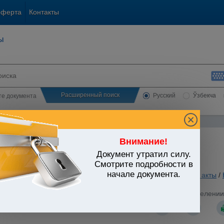
оферта
Контакты
ы
Расширенный поиск
Русский
Ўзбекча
сте документа
Внимание!
Документ утратил силу.
ЬСТВО УЗБЕКИСТАНА
Смотрите подробности в
начале документа.
. Кредитование. Валютное регулирование
/
Утратившие силу акты
/
стров Республики Узбекистан от 14.10.1993 г. N 499 "О выделени