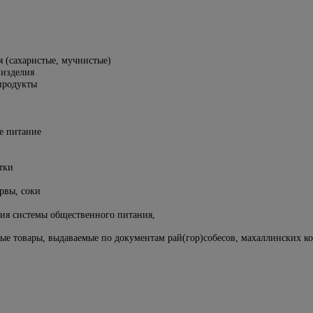
я (сахаристые, мучнистые)
 изделия
продукты
ое питание
тки
рвы, соки
ция системы общественного питания,
ые товары, выдаваемые по документам рай(гор)собесов, махаллинских ко