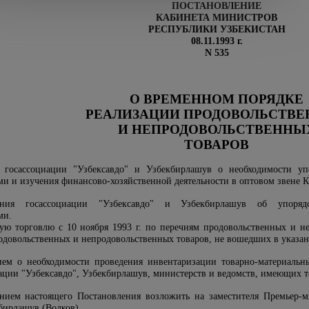
ПОСТАНОВЛЕНИЕ
КАБИНЕТА МИНИСТРОВ
РЕСПУБЛИКИ УЗБЕКИСТАН
08.11.1993 г.
N 535
О ВРЕМЕННОМ ПОРЯДКЕ
РЕАЛИЗАЦИИ ПРОДОВОЛЬСТВ
И НЕПРОДОВОЛЬСТВЕННЫ
ТОВАРОВ
 госассоциации "Узбексавдо" и Узбекбирлашув о необходимости уп
и и изучения финансово-хозяйственной деятельности в оптовом звене
ния госассоциации "Узбексавдо" и Узбекбирлашув об упоряд
ми.
ую торговлю с 10 ноября 1993 г. по перечням продовольственных и н
одовольственных и непродовольственных товаров, не вошедших в указа
нием о необходимости проведения инвентаризации товарно-материаль
иации "Узбексавдо", Узбекбирлашув, министерств и ведомств, имеющих т
ением настоящего Постановления возложить на заместителя Премьер-
бирлашув (Волков).