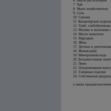
6. Масло растительное
7. Чай
8. Мыло хозяйственное
9. Соль
10. Спички
11. Кондитерские издели
12. Хлеб, хлебобулочные
13. Молоко и молочные 
14. Масло животное
15. Маргарин
16. Яйцо
17. Детское и диетическ
18. Живая рыба
19. Минеральная вода
20. Безалкогольные напи
21. Пиво
22. Плодоовощные консе
23. Табачные изделия
24. Собственная продук
а также продовольственн