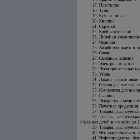
17. Пластилин
18. Тушь
19. Бумага писчая
20. Кнопки
21. Скрепки
22. Клей конторский
23. Линейки ученически
24. Чернила
25. Хозяйственные инст
26. Свечи
27. Скобяные изделия
28. Электролампы н/о
29. Лесостроительные м
30. Уголь
31. Лампы керосиновые
32. Стекла для ламп кер
33. Комплекты для ново
34. Галоши
35. Лекарства и медика
36. Печатная продукция
37. Товары, реализуемые
38. Товары, реализуемы
обувь для детей в возрасте до 1
39. Товары, реализуемые
40. Непродовольственные
41. Нефтепродукты - бен