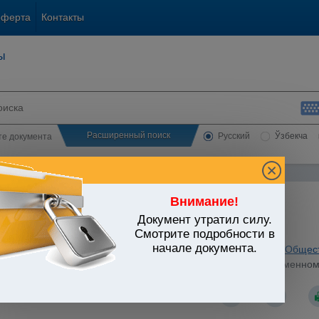
оферта
Контакты
ы
Расширенный поиск
Русский
Ўзбекча
сте документа
Внимание!
Документ утратил силу.
ЬСТВО УЗБЕКИСТАНА
Смотрите подробности в
начале документа.
ьные отрасли экономики
/
Утратившие силу акты
/
Торговля. Общес
стров Республики Узбекистан от 08.11.1993 г. N 535 "О временно
в"