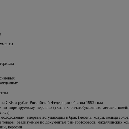
е
рументы
атериалы
осиновых
рожденных
менты
 на СКВ и рубли Российской Федерации образца 1993 года
е по нормируемому перечню (ткани хлопчатобумажные, детские швейн
2 лет)
 молодоженам, впервые вступающим в брак (мебель, ковры, кольца золот
 товары, реализуемые по документам рай(гор)собесов, махаллинских ко
зин, керосин