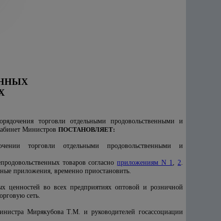
ЕННЫХ
Х
орядочения торговли отдельными продовольственными и
 Кабинет Министров
ПОСТАНОВЛЯЕТ:
очении торговли отдельными продовольственными и
епродовольственных товаров согласно
приложениям N 1
,
2
.
нные приложения, временно приостановить.
ных ценностей во всех предприятиях оптовой и розничной
орговую сеть.
министра Мирякубова Т.М. и руководителей госассоциации