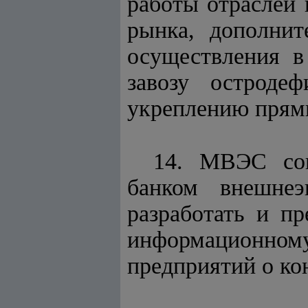
работы отраслей 
рынка, дополнит
осуществления в
завозу остроде
укреплению прямы
14. МВЭС сов
банком внешнеэ
разработать и п
информационно
предприятий о ко