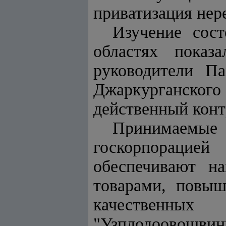
приватизация нер
Изучение сос
областях показ
руководители Па
Джаркурганско
действенный конт
Принимаемые 
госкорпорацие
обеспечивают на
товарами, повыш
качественны
"Узплодоовощвин