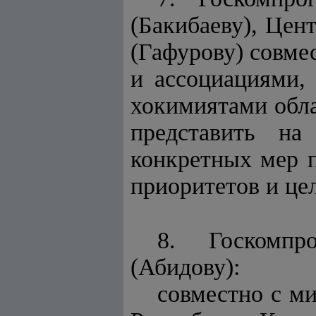
(Бакибаеву), Цен
(Гафурову) совме
и ассоциациями,
хокимиятами облас
представить на
конкретных мер 
приоритетов и це
8. Госкомпро
(Абидову):
совместно с м