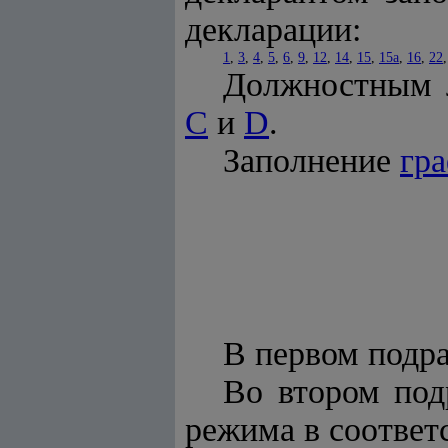
декларации:
1
,
3
,
4
,
5
,
6
,
9
,
12
,
14
,
15
,
15а
,
16
,
22
Должностным 
С
и
D
.
Заполнение
гра
В первом подра
Во втором под
режима в соответ