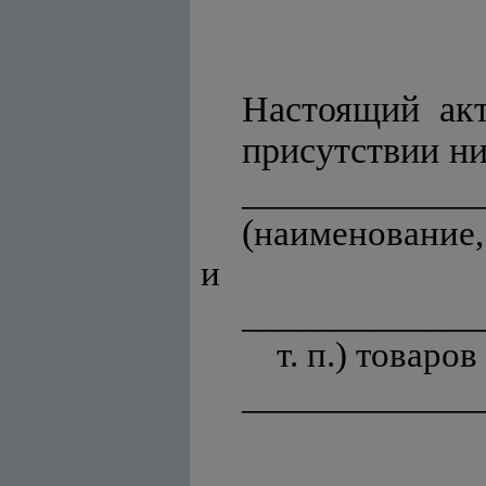
Настоящий акт 
присутствии н
_____________
(
наименование,
и
_____________
т. п.) товаров
_____________