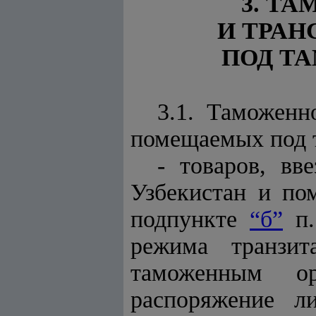
3. Т
И ТРА
ПОД Т
3.1. Таможенн
помещаемых под 
- товаров, в
Узбекистан и по
подпункте
“б”
п.
режима транзи
таможенным ор
распоряжение л