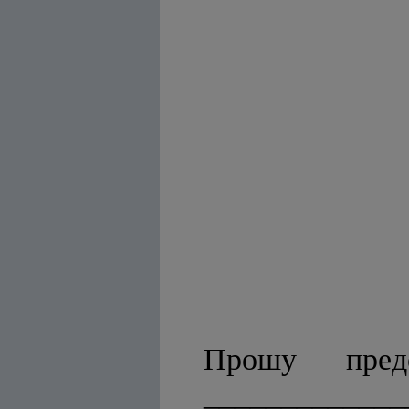
Прошу пред
_____________