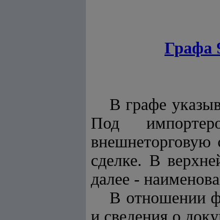
Графа 
B грaфe yкaзы
Под импортеро
внешнеторговую с
сделке. В верхн
далее - наименова
В отношении ф
и сведения о док