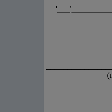
'___'_________
_______________
(