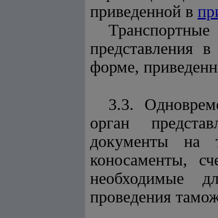
приведенной в
пр
Транспортные
представления в
форме, приведен
3.3. Одновре
орган представ
документы на т
коносаменты, сч
необходимые д
проведения тамож