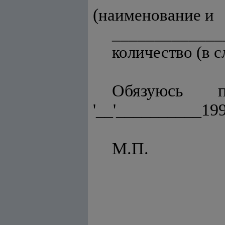
(
наименование и
_____________
количество (в 
Обязуюсь 
'__'__________199
М.П. ____
(подпи
иного у
подпис