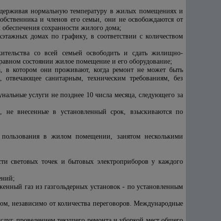
оддерживая нормальную температуру в жилых помещениях и
собственника и членов его семьи, они не освобождаются от
 обеспечения сохранности жилого дома;
хэтажных домах по графику, в соответствии с количеством
ительства со всей семьей освободить и сдать жилищно-
равном состоянии жилое помещение и его оборудование;
а, в котором они проживают, когда ремонт не может быть
, отвечающее санитарным, техническим требованиям, без
нальные услуги не позднее 10 числа месяца, следующего за
, не внесенные в установленный срок, взыскиваются по
о пользования в жилом помещении, занятом несколькими
ти световых точек и бытовых электроприборов у каждого
ений;
женный газ из газгольдерных установок - по установленным
м, независимо от количества переговоров. Международные
луг, проведением текущего ремонта и уборкой мест общего