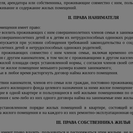
еля, арендатора или собственника, проживающие совместно с ним, поль
луживание и содержание жилых помещений.
II. ПРАВА НАНИМАТЕЛЯ
омещения имеет право:
е вселить проживающих с ним совершеннолетних членов семьи в занимае
есовершеннолетних детей и к детям их нетрудоспособных одиноких родит
пускается при условии соблюдения требований законодательства о со
олетних детей и нетрудоспособных одиноких родителей;
я проживающих совместно с ним членов семьи, включая временно от
 с другим нанимателем, в том числе с проживающими в другом населе
илой площади сверх установленной нормы, с согласия членов своей сем
гое жилое помещение меньшего размера взамен занимаемого;
ьи в любое время расторгнуть договор найма жилого помещения.
ствии нанимателя, членов его семьи или граждан, постоянно проживающ
ого жилищного фонда целевого назначения за ними жилое помещение с
ие в одной квартире и пользующиеся в ней жилыми помещениями по от
чения с кем-либо из них одного договора найма на занимаемые ими жил
 установленном порядке жилых помещений в квартире, состоящей из
а жилого помещения и на каждого из них ремонтно-эксплуатационная ор
III. ПРАВА СОБСТВЕННИКА ЖИЛЬЯ
 имеют право владеть, пользоваться и распоряжаться этим жильем, не 