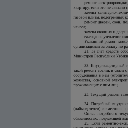
ремонт электропроводки,
квартиру, если это не связано
замена санитарно-техни
газовой плиты, водогрейных ко
ремонт дверей, окон, п
износа;
замена оконных и дверн
ежегодное утепление ок
Указанный ремонт может
организациями за оплату по р
21. За счет средств с
Министров Республики Узбеки
22. Внутриквартирный т
такой ремонт возник в связи 
оборудования в нем (отопител
хозяйства, основной электро
проживающих с ним лиц.
23. Текущий ремонт газо
24. Потребный внутрикв
(наймодателем) совместно с н
Опись потребного теку
обязанностью, подлежащей вы
25. Если ремонтно-эксп