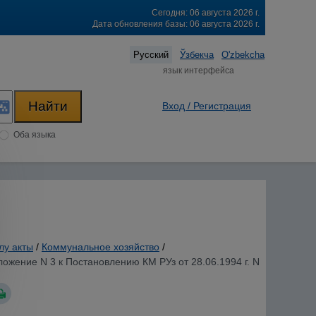
Сегодня: 06 августа 2026 г.
Дата обновления базы: 06 августа 2026 г.
Русский
Ўзбекча
O'zbekcha
язык интерфейса
Вход / Регистрация
Оба языка
лу акты
/
Коммунальное хозяйство
/
ение N 3 к Постановлению КМ РУз от 28.06.1994 г. N