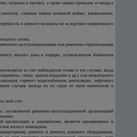
ки, патроны и прочие), а также замена проводов от ввода в
, унитазов, сливных бачков кухонной мойки, умывальника,
отребность в ремонте возникла не вследствие нормативного
ельного сезона.
а ремонтно-эксплуатационными или ремонтно-строительными
ремонту жилого дома в порядке, установленном Кабинетом
водится за счет наймодателя только в тех случаях, когда
ундаменты, стены, кровля покрытия и др.) или инженерного
нализация, горячего водоснабжения, вентиляции, лифтового
чением случаев выхода их из строя по вине нанимателя и
а свой счет.
ю, составленной ремонтно-эксплуатационной организацией
лнения.
ой организации и нанимателем, является одновременно и
телем жилого помещения.
риквартирному ремонту и ремонту домового оборудования,