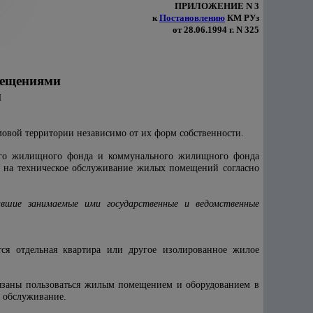
ПРИЛОЖЕНИЕ N 3
к
Постановлению
КМ РУз
от 28.06.1994 г. N 325
мещениями
и
овой территории независимо от их форм собственности.
ного жилищного фонда и коммунального жилищного фонда
и на техническое обслуживание жилых помещений согласно
авшие занимаемые ими государственные и ведомственные
тся отдельная квартира или другое изолированное жилое
язаны пользоваться жилым помещением и оборудованием в
е обслуживание.