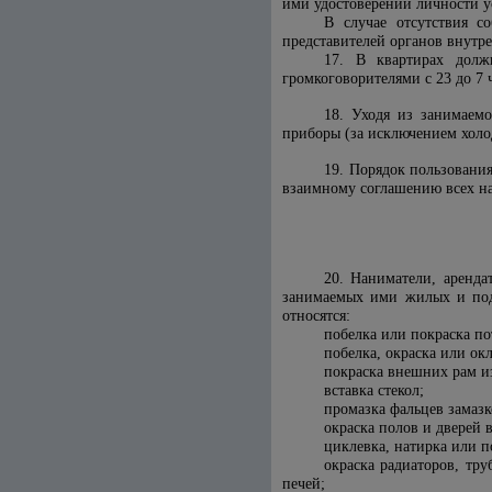
ими удостоверений личности у
В случае отсутствия с
представителей органов внутр
17. В квартирах долж
громкоговорителями с 23 до 7
18. Уходя из занимаем
приборы (за исключением холод
19. Порядок пользовани
взаимному соглашению всех н
20. Наниматели, аренда
занимаемых ими жилых и под
относятся:
побелка или покраска по
побелка, окраска или ок
покраска внешних рам и
вставка стекол;
промазка фальцев замаз
окраска полов и дверей
циклевка, натирка или п
окраска радиаторов, тр
печей;