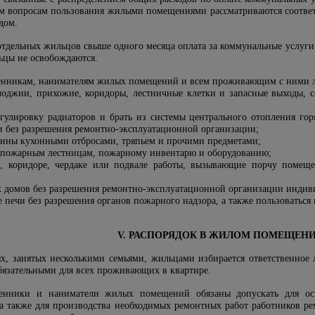
им вопросам пользования жилыми помещениями рассматриваются соответ
удом.
 отдельных жильцов свыше одного месяца оплата за коммунальные услуги 
ьцы не освобождаются.
венникам, нанимателям жилых помещений и всем проживающим с ними л
лоджии, прихожие, коридоры, лестничные клетки и запасные выходы, с
улировку радиаторов и брать из системы центрального отопления горя
и без разрешения ремонтно-эксплуатационной организации;
овины кухонными отбросами, тряпьем и прочими предметами;
 пожарным лестницам, пожарному инвентарю и оборудованию;
е, коридоре, чердаке или подвале работы, вызывающие порчу поме
х домов без разрешения ремонтно-эксплуатационной организации индив
 печи без разрешения органов пожарного надзора, а также пользоватьс
V. РАСПОРЯДОК В ЖИЛОМ ПОМЕЩЕН
, занятых несколькими семьями, жильцами избирается ответственное 
бязательными для всех проживающих в квартире.
венники и наниматели жилых помещений обязаны допускать для осм
 также для производства необходимых ремонтных работ работников ре