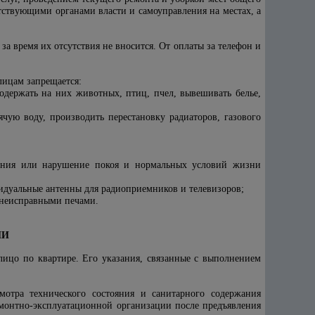
ствующими органами власти и самоуправления на местах, а
за время их отсутствия не вносится. От оплаты за телефон и
ицам запрещается:
одержать на них животных, птиц, пчел, вывешивать белье,
чую воду, производить перестановку радиаторов, газового
щения или нарушение покоя и нормальных условий жизни
идуальные антенны для радиоприемников и телевизоров;
я неисправными печами.
ИИ
лицо по квартире. Его указания, связанные с выполнением
отра технического состояния и санитарного содержания
монтно-эксплуатационной организации после предъявления