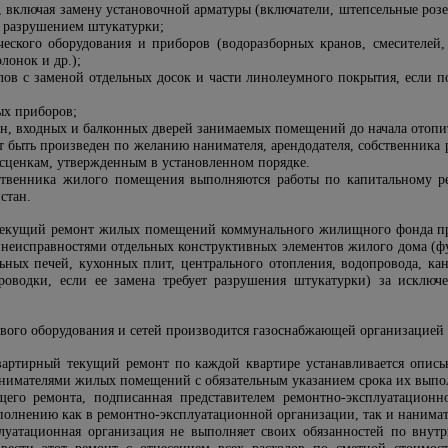
 включая замену установочной арматуры (включатели, штепсельные розет
 с разрушением штукатурки;
ческого оборудования и приборов (водоразборных кранов, смесителей
лонок и др.);
олов с заменой отдельных досок и части линолеумного покрытия, если п
ых приборов;
он, входных и балконных дверей занимаемых помещений до начала отопит
 быть произведен по желанию нанимателя, арендодателя, собственник
асценкам, утвержденным в установленном порядке.
обственника жилого помещения выполняются работы по капитальному 
стан.
екущий ремонт жилых помещений коммунального жилищного фонда произ
с неисправностями отдельных конструктивных элементов жилого дома (ф
ьных печей, кухонных плит, центрального отопления, водопровода, ка
проводки, если ее замена требует разрушения штукатурки) за исклю
вого оборудования и сетей производится газоснабжающей организацией з
артирный текущий ремонт по каждой квартире устанавливается опись
анимателями жилых помещений с обязательным указанием срока их выпо
щего ремонта, подписанная представителем ремонтно-эксплуатационн
полнению как в ремонтно-эксплуатационной организации, так и нанима
луатационная организация не выполняет своих обязанностей по внут