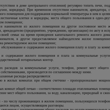
тсутствии в доме центрального отопления) регулярно топить печи, п
ухни, коридоры). При временном отсутствии нанимателя, арендатора, 
ого помещения для поддержания нормальной температуры в нем в целях
 лестничные клетки и коридоры, места общего пользования в одно-дву
ом помещении;
 и нанимателя из жилого помещения на другое постоянное место ж
, арендодателю (предприятию, учреждению, организации) по акту в исп
 своей семьи на время проведения капитального ремонта жилого дом
нимателя, в другое предоставляемое наймодателем жилое помещение
 на ремонтируемое жилое помещение;
а обслуживание и содержание жилого помещения плату и плату за комму
 и содержание жилого помещения и плата за коммунальные услуги
ударственный нотариальных контор.
их расходов за коммунальные услуги, телефон, ремонт мест общег
 собственниками, производится по соглашению между ними.
казанные расходы распределяются:
гию в жилых комнатах при общем счетчике - пропорционально мощнос
лых комнат общей печью - соответственно площади отапливаемых помещ
щение мест общего пользования, за воду, канализацию, природный и сжи
н - по числу проживающих в жилом помещении, пользующихся телефоно
ваются лицом, осуществляющим разговоры.
связанные с распределением общих расходов по оплате коммунальных ус