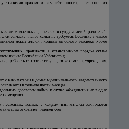
зуются всеми правами и несут обязанности, вытекающие из
мое им жилое помещение своего супруга, детей, родителей.
елей согласие членов семьи не требуется. Вселение в жилое
циальной норме жилой площади на одного человека, кроме
сутствующих, произвести в установленном порядке обмен
нном пункте Республики Узбекистан;
ьи, требовать от соответствующего хокимията, учреждения,
их с нанимателем в домах муниципального, ведомственного
охраняется в течение шести месяцев.
дельным договорам найма, в случае объединения их в одну
ые помещения.
 нескольких комнат, с каждым нанимателем заключается
ганизация открывает лицевой счет.
нарушая прав и охраняемых законом интересов физических и