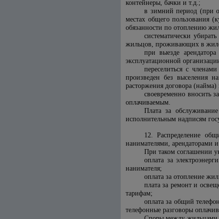
контейнеры, бачки и т.д.;
в зимний период (при о
местах общего пользования (к
обязанности по отоплению жил
систематически убирать
жильцов, проживающих в жил
при выезде арендатора
эксплуатационной организации
переселиться с членами
произведен без выселения на
расторжения договора (найма)
своевременно вносить з
оплачиваемым.
Плата за обслуживание
исполнительным надписям гос
12. Распределение общ
нанимателями, арендаторами и
При таком соглашении у
оплата за электроэнер
нанимателя;
оплата за отопление жи
плата за ремонт и осве
тарифам;
оплата за общий телефо
телефонные разговоры оплачи
Споры между жильцами, 