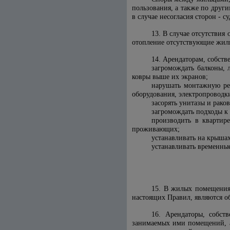
пользования, а также по друг
в случае несогласия сторон - с
13. В случае отсутствия
отопление отсутствующие жил
14. Арендаторам, собст
загромождать балконы, 
ковры выше их экранов;
нарушать монтажную рег
оборудования, электропроводк
засорять унитазы и рак
загромождать подходы к
производить в квартир
проживающих;
устанавливать на крыша
устанавливать временные
15. В жилых помещениях
настоящих Правил, являются о
16. Арендаторы, собст
занимаемых ими помещений, а