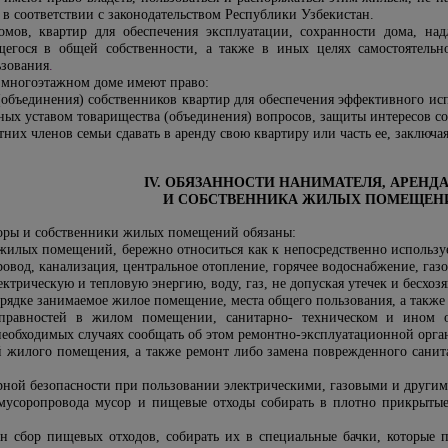
 в соответствии с законодательством Республики Узбекистан.
мов, квартир для обеспечения эксплуатации, сохранности дома, над
ящегося в общей собственности, а также в иных целях самостоятел
ьзования
.
 многоэтажном доме имеют право:
 (объединения) собственников квартир для обеспечения эффективного и
ых уставом товарищества (объединения) вопросов, защиты интересов со
тних членов семьи сдавать в аренду свою квартиру или часть ее, заключ
IV. ОБЯЗАННОСТИ НАНИМАТЕЛЯ, АРЕНД
И СОБСТВЕННИКА ЖИЛЫХ ПОМЕЩЕН
торы и собственники жилых помещений обязаны:
 жилых помещений, бережно относиться как к непосредственно использу
вод, канализация, центральное отопление, горячее водоснабжение, газов
ектрическую и тепловую энергию, воду, газ, не допуская утечек и бесхоз
орядке занимаемое жилое помещение, места общего пользования, а также
правностей в жилом помещении, санитарно- техническом и ином 
еобходимых случаях сообщать об этом ремонтно-эксплуатационной орга
 жилого помещения, а также ремонт либо замена поврежденного санита
рной безопасности при пользовании электрическими, газовыми и другим
 мусоропровода мусор и пищевые отходы собирать в плотно прикрыты
ан сбор пищевых отходов, собирать их в специальные бачки, которые 