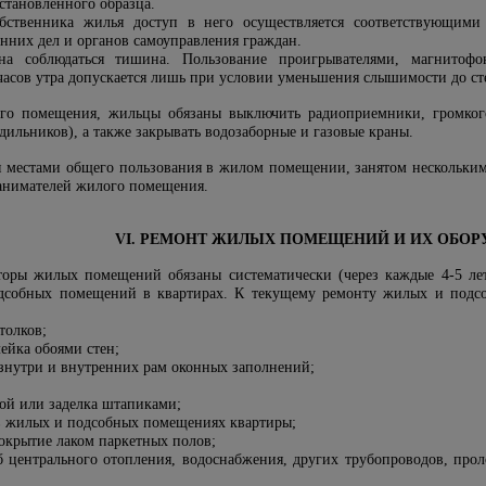
становленного образца.
обственника жилья доступ в него осуществляется соответствующими
енних дел и органов самоуправления граждан.
на соблюдаться тишина. Пользование проигрывателями, магнитофо
 часов утра допускается лишь при условии уменьшения слышимости до ст
ого помещения, жильцы обязаны выключить радиоприемники, громкого
ильников), а также закрывать водозаборные и газовые краны.
я местами общего пользования в жилом помещении, занятом несколькими
анимателей жилого помещения.
VI. РЕМОНТ ЖИЛЫХ ПОМЕЩЕНИЙ И ИХ ОБОР
торы жилых помещений обязаны систематически (через каждые 4-5 ле
собных помещений в квартирах. К текущему ремонту жилых и подсоб
толков;
лейка обоями стен;
знутри и внутренних рам оконных заполнений;
кой или заделка штапиками;
 в жилых и подсобных помещениях квартиры;
окрытие лаком паркетных полов;
уб центрального отопления, водоснабжения, других трубопроводов, про