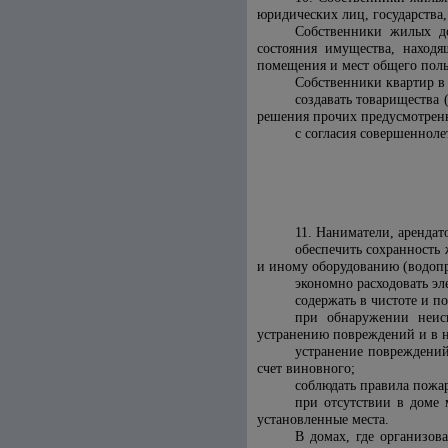
юридических лиц, государства,
Собственники жилых до
состояния имущества, наход
помещения и мест общего пол
Собственники квартир в
создавать товарищества
решения прочих предусмотренн
с согласия совершенноле
11. Наниматели, аренда
обеспечить сохранность
и иному оборудованию (водопро
экономно расходовать эл
содержать в чистоте и п
при обнаружении неис
устранению повреждений и в н
устранение повреждений
счет виновного;
соблюдать правила пожа
при отсутствии в доме
установленные места.
В домах, где организов