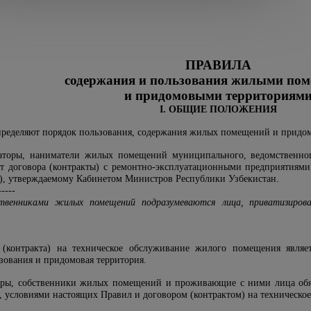
ПРАВИЛА
содержания и пользования жилыми по
и придомовыми территориям
I. ОБЩИЕ ПОЛОЖЕНИЯ
пределяют порядок пользования, содержания жилых помещений и придом
даторы, наниматели жилых помещений муниципального, ведомствен
ют договора (контракты) с ремонтно-эксплуатационными предприятиям
), утверждаемому Кабинетом Министров Республики Узбекистан.
-----
твенниками жилых помещений подразумеваются лица, приватизиров
 (контракта) на техническое обслуживание жилого помещения являе
зования и придомовая территория.
торы, собственники жилых помещений и проживающие с ними лица об
м, условиями настоящих Правил и договором (контрактом) на техническо