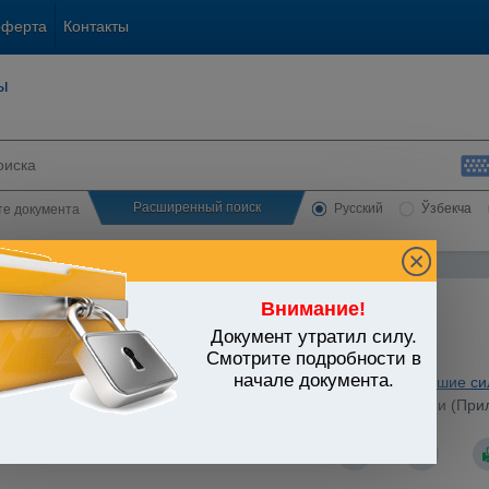
оферта
Контакты
ы
Расширенный поиск
Русский
Ўзбекча
сте документа
Внимание!
Документ утратил силу.
ЬСТВО УЗБЕКИСТАНА
Смотрите подробности в
начале документа.
 и нежилые помещения. Коммунальное хозяйство
/
Утратившие си
ования жилыми помещениями и придомовыми территориями (Прилож