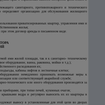
лежащего санитарного, противопожарного и технического
ьно определяют организацию для обслуживания жилищного
спользования приватизированных квартир, управления ими и
бственников жилья;
ая при этом договор аренды в письменном виде.
АТОРА
ИЙ
емой ими жилой площади, так и к санитарно- техническому
ое оборудование, ванна, раковина, мойки и т.д.);
яйственного расходования их;
 подъезды, кабины лифтов и лестничные клетки;
оборудовании немедленно принимать возможные меры к
низации или соответствующей аварийной службе;
рно-технического или иного оборудования производятся за
и приборами, при топке печей, кухонных очагов;
е крышками ведра и регулярно выносить их из квартиры в
подлежат выносу в установленные для этой цели во дворах