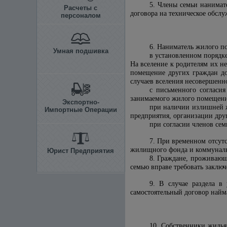
5. Члены семьи нанимат
Расчеты с
договора на техническое обс
персоналом
6. Наниматель жилого п
Умная подшивка
в установленном порядк
На вселение к родителям их н
помещение других граждан до
случаев вселения несовершенн
с письменного согласи
занимаемого жилого помещения
Экспортно-
при наличии излишней ж
Импортные Операции
предприятия, организации дру
при согласии членов сем
7. При временном отсут
жилищного фонда и коммунальн
Юрист Предприятия
8. Граждане, проживающ
семью вправе требовать заклю
9. В случае раздела в
самостоятельный договор найм
10. Собственники жилья