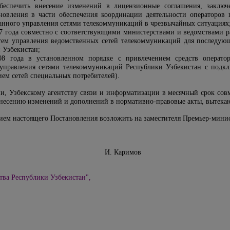
беспечить внесение изменений в лицензионные соглашения, заклю
новления в части обеспечения координации деятельности операторов
ванного управления сетями телекоммуникаций в чрезвычайных ситуациях
007 года совместно с соответствующими министерствами и ведомствами р
тем управления ведомственных сетей телекоммуникаций для последую
 Узбекистан;
8 года в установленном порядке с привлечением средств операто
управления сетями телекоммуникаций Республики Узбекистан с подк
ием сетей специальных потребителей).
и, Узбекскому агентству связи и информатизации в месячный срок со
несению изменений и дополнений в нормативно-правовые акты, вытека
нием настоящего Постановления возложить на заместителя Премьер-мини
Узбекистан И. Каримов
тва Республики Узбекистан",