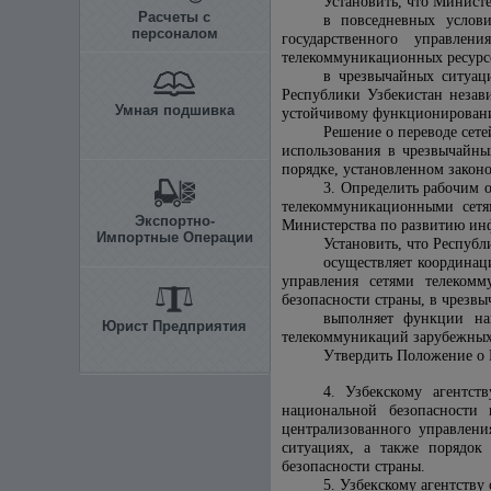
Установить, что Минист
Расчеты с
в повседневных услови
персоналом
государственного управле
телекоммуникационных ресурсо
в чрезвычайных ситуац
Республики Узбекистан незав
Умная подшивка
устойчивому функционировани
Решение о переводе сет
использования в чрезвычайн
порядке, установленном законо
3. Определить рабочим 
телекоммуникационными сетя
Экспортно-
Министерства по развитию ин
Импортные Операции
Установить, что Респуб
осуществляет координац
управления сетями телекомм
безопасности страны, в чрезв
выполняет функции на
Юрист Предприятия
телекоммуникаций зарубежных
Утвердить Положение о 
4. Узбекскому агентс
национальной безопасности
централизованного управлени
ситуациях, а также порядок
безопасности страны.
5. Узбекскому агентству