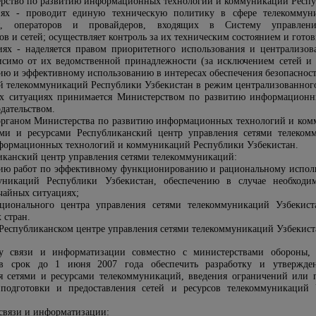
ерство по развитию информационных технологий и коммуникаций Респу
ях - проводит единую техническую политику в сфере телекоммуни
ния, операторов и провайдеров, входящих в Систему управлен
в и сетей; осуществляет контроль за их техническим состоянием и гото
иях - наделяется правом приоритетного использования и централизо
исимо от их ведомственной принадлежности (за исключением сетей и с
ю и эффективному использованию в интересах обеспечения безопасност
ей телекоммуникаций Республики Узбекистан в режим централизованного
ых ситуациях принимается Министерством по развитию информационн
дательством.
органом Министерства по развитию информационных технологий и ком
ми и ресурсами Республиканский центр управления сетями телеком
формационных технологий и коммуникаций Республики Узбекистан.
ликанский центр управления сетями телекоммуникаций:
ию работ по эффективному функционированию и рациональному использ
уникаций Республики Узбекистан, обеспечению в случае необходи
ычайных ситуациях;
ционального центра управления сетями телекоммуникаций Узбекист
 стран.
Республиканском центре управления сетями телекоммуникаций Узбекист
тву связи и информатизации совместно с министерствами обороны,
 в срок до 1 июня 2007 года обеспечить разработку и утвержден
я сетями и ресурсами телекоммуникаций, введения ограничений или
 подготовки и предоставления сетей и ресурсов телекоммуникаций 
 связи и информатизации: