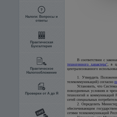
Налоги: Вопросы и
ответы
Практическая
Бухгалтерия
В соответствии с закон
техногенного характера"
, в ц
Практическое
централизованного использова
Налогообложение
1. Утвердить Положени
телекоммуникаций) согласно
п
Установить, что Систем
повседневных условиях и чре
Проверки от А до Я
технологий и коммуникаций Р
сетей специальных потребите
2. Определить Министе
обеспечивающим государстве
сетями телекоммуникаций Рес