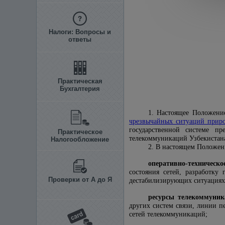
Налоги: Вопросы и
ответы
Практическая
Бухгалтерия
1. Настоящее Положение
чрезвычайных ситуаций приро
государственной системе п
Практическое
телекоммуникаций Узбекистана
Налогообложение
2. В настоящем Положен
оперативно-техническо
состояния сетей, разработку
Проверки от А до Я
дестабилизирующих ситуациях 
ресурсы телекоммуник
других систем связи, линии п
сетей телекоммуникаций;