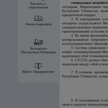
специальные потребит
Расчеты с
ситуациям,
Национальная гвар
персоналом
Республики Узбекистан, явля
приоритетном порядке.
3. В повседневных усл
ситуациях осуществляется М
Умная подшивка
совершенствования нормативн
гарантированными услугами по
4. Во время чрезвычайн
централизованное оперативн
использования имеет Мининфо
5. Система управления 
Экспортно-
сетями телекоммуникаций Мин
Импортные Операции
выделенных сетей телекоммуни
6. СУСТУз должна обесп
операторов между собой в пов
Юрист Предприятия
7. В условиях чрезвыч
Республики Узбекистан, осущ
8. В повседневных усло
связи в пределах принадлежащ