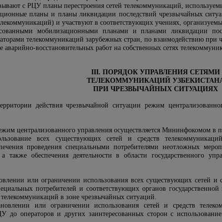
овывают с РЦУ планы перестроения сетей телекоммуникаций, используе
ационные планы и планы ликвидации последствий чрезвычайных ситуа
елекоммуникаций) и участвуют в соответствующих учениях, организуем
ласованными мобилизационными планами и планами ликвидации пос
ераторами телекоммуникаций зарубежных стран, по взаимодействию при 
е аварийно-восстановительных работ на собственных сетях телекоммуни
III. ПОРЯДОК УПРАВЛЕНИЯ СЕТЯМИ
ТЕЛЕКОММУНИКАЦИЙ УЗБЕКИСТАН
ПРИ ЧРЕЗВЫЧАЙНЫХ СИТУАЦИЯХ
территории действия чрезвычайной ситуации режим централизованно
ежим централизованного управления осуществляется Мининфокомом в по
ользование всех существующих сетей и средств телекоммуникаци
спечения проведения специальными потребителями неотложных мер
а также обеспечения деятельности в области государственного упра
новлении или ограничении использования всех существующих сетей и
ециальных потребителей и соответствующих органов государственной в
 телекоммуникаций в зоне чрезвычайных ситуаций.
ановлении или ограничении использования сетей и средств телеко
 до операторов и других заинтересованных сторон с использование