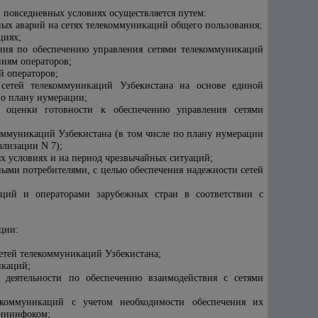
 повседневных условиях осуществляется путем:
ных аварий на сетях телекоммуникаций общего пользования;
циях;
ния по обеспечению управления сетями телекоммуникаций
ниям операторов;
й операторов;
 сетей телекоммуникаций Узбекистана на основе единой
по плану нумерации;
я оценки готовности к обеспечению управления сетями
коммуникаций Узбекистана (в том числе по плану нумерации
ализации N 7);
ых условиях и на период чрезвычайных ситуаций;
ными потребителями, с целью обеспечения надежности сетей
аций и операторами зарубежных стран в соответствии с
ции:
етей телекоммуникаций Узбекистана;
икаций;
деятельности по обеспечению взаимодействия с сетями
екоммуникаций с учетом необходимости обеспечения их
Мининфоком;