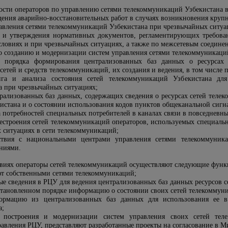
ности операторов по управлению сетями телекоммуникаций Узбекистана в
дения аварийно-восстановительных работ в случаях возникновения круп
авления сетями телекоммуникаций Узбекистана при чрезвычайных ситуа
и и утверждения нормативных документов, регламентирующих требова
словиях и при чрезвычайных ситуациях, а также по межсетевым соедине
по созданию и модернизации систем управления сетями телекоммуникаци
и порядка формирования централизованных баз данных о ресурсах
етей и средств телекоммуникаций, их создания и ведения, в том числе 
нга и анализа состояния сетей телекоммуникаций Узбекистана дл
а при чрезвычайных ситуациях;
трализованных баз данных, содержащих сведения о ресурсах сетей теле
истана и о состоянии использования кодов пунктов общеканальной сигн
 потребностей специальных потребителей в каналах связи в повседневн
рестроения сетей телекоммуникаций операторов, используемых специаль
х ситуациях в сети телекоммуникаций;
ствия с национальными центрами управления сетями телекоммуник
ниями.
овиях операторы сетей телекоммуникаций осуществляют следующие функ
ют собственными сетями телекоммуникаций;
ые сведения в РЦУ для ведения централизованных баз данных ресурсов с
становленном порядке информацию о состоянии своих сетей телекоммун
рмацию из централизованных баз данных для использования ее в 
а;
ы построения и модернизации систем управления своих сетей тел
равления РЦУ, представляют разработанные проекты на согласование в 