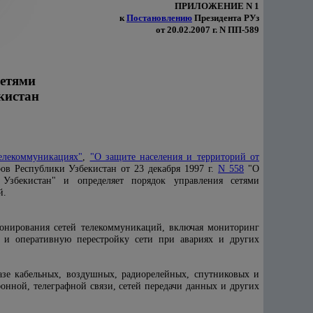
ПРИЛОЖЕНИЕ N 1
к
Постановлению
Президента РУз
от 20.02.2007 г. N ПП-589
сетями
кистан
елекоммуникациях"
,
"О защите населения и территорий от
ов Республики Узбекистан от 23 декабря 1997 г.
N 558
"О
Узбекистан" и определяет порядок управления сетями
й.
онирования сетей телекоммуникаций, включая мониторинг
т и оперативную перестройку сети при авариях и других
азе кабельных, воздушных, радиорелейных, спутниковых и
фонной, телеграфной связи, сетей передачи данных и других