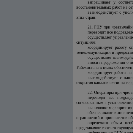
запрашивает у соответ
восстановительных работ на с
взаимодействует с упол
этих стран.
21. РЦУ при чрезвычайн
переводит все подразде
осуществляет управлени
ситуациям;
координирует работу о
телекоммуникаций и предост
осуществляет взаимодей
вносит предложения о н
Узбекистана в целях обеспече
координирует работы на
взаимодействует с нац
открытия каналов связи на тер
22. Операторы при чрез
переводят все подраз
согласованным в установленно
выполняют мероприятия 
обеспечивают выполнен
ограничений и приоритетов об
определяют объем нео
представляют соответствующу
информируют РЦУ о ходе