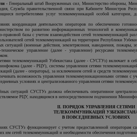
ели
-
Генеральный
штаб Вооруженных сил, Министерство обороны, Мини
дия,
Служба правительственной связи при Кабинете Министров Респ
ющиеся потребителями услуг телекоммуникаций особой категории, д
овиях координация деятельности операторов по обеспечению готовн
инистерством по развитию информационных технологий и коммуника
о-правовой базы с учетом взаимодействия сетей телекоммуникаций раз
льзователей сетей телекоммуникаций на территории Республики Узбеки
ых ситуаций (военные действия, землетрясения, наводнения, пожары, э
о-техническое управление (далее - управление) ресурсами телеком
ком.
сетями телекоммуникаций Узбекистана (далее - СУСТУз) включает в себ
инфокома (далее - РЦУ), системы управления сетями телекоммуникаций
каций (далее - операторы), за исключением сетей и средств телекоммун
ечивать возможность управления телекоммуникационными сетями с уч
седневных условиях и централизованного управления сетями телекоммун
айных ситуаций СУСТУз должна обеспечивать оперативное централизо
ествляемое РЦУ, находящимся в непосредственном подчинении Мининфо
II. ПОРЯДОК УПРАВЛЕНИЯ СЕТЯМИ
ТЕЛЕКОММУНИКАЦИЙ УЗБЕКИСТАН
В ПОВСЕДНЕВНЫХ УСЛОВИЯХ
виях СУСТУз функционирует с учетом предоставленной операторам сам
их им сетей телекоммуникаций и необходимости обеспечения подготовки