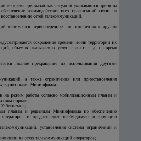
ций во время чрезвычайных ситуаций указываются причины
а обеспечение взаимодействия всех организаций связи на
 восстановлению сетей телекоммуникаций.
ций понимается первоочередное, по отношению к другим
едусматривается сокращение времени и/или территории их
ций, объемов оказываемых услуг связи и т. д. на время
ивается полное прекращение их использования другими
муникаций, а также ограничения или приостановления
ях осуществляет Мининфоком.
ов на режим работы согласно мобилизационным планам и
ством порядке;
 Узбекистана;
анным планам и решениям Мининфоком
а
по обеспечению
й операторов и предоставляет необходимую информацию
телекоммуникаций, установления системы ограничений и
ию связи на сетях телекоммуникаций операторов;