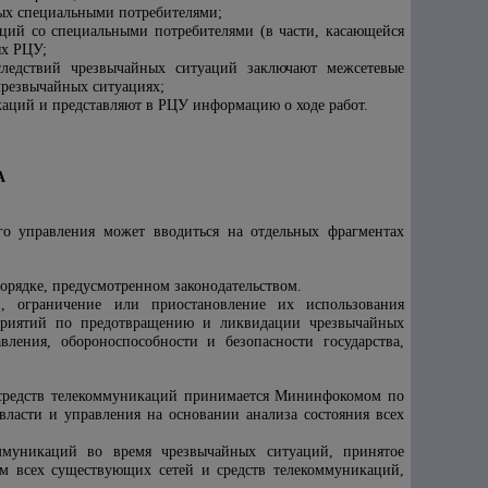
мых специальными потребителями;
ций со специальными потребителями (в части, касающейся
ых РЦУ;
ледствий чрезвычайных ситуаций заключают межсетевые
чрезвычайных ситуациях;
каций и представляют в РЦУ информацию о ходе работ.
А
го управления может вводиться на отдельных фрагментах
рядке, предусмотренном законодательством.
й, ограничение или приостановление их использования
оприятий по предотвращению и ликвидации чрезвычайных
вления, обороноспособности и безопасности государства,
 средств телекоммуникаций принимается Мининфокомом по
ласти и управления на основании анализа состояния всех
ммуникаций во время чрезвычайных ситуаций, принятое
м всех существующих сетей и средств телекоммуникаций,