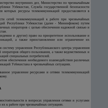
стерство внутренних дел, Министерство по чрезвычайным
ублики Узбекистан, Служба г
осударственной
безопасности
ля которых ресурсы телекоммуникаций предоставляются в
ости сетей телекоммуникаций к работе при чрезвычайных
ций Республики Узбекистан (далее - Мининфоком) путем
личных операторов с целью обеспечения надежной связью и
стан.
пидемии и другие) право на приоритетное использование и
муникаций, а также приостановление или ограничение их
я систему управления Республиканского центра управления
 операторов общего пользования, а также ведомственных и
икаций специальных потребителей.
етом обеспечения необходимого взаимодействия различных
икаций Узбекистана в чрезвычайных ситуациях.
ванное управление ресурсами и сетями телекоммуникаций
кому.
А
остоятельности в вопросах управления сетями и услугами
 их к работе при чрезвычайных ситуациях.