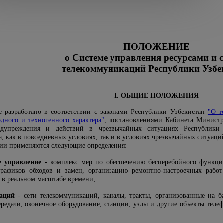
ПОЛОЖЕНИЕ
о Системе управления ресурсами и 
телекоммуникаций Республики Узбе
I. ОБЩИЕ ПОЛОЖЕНИЯ
 разработано в соответствии с законами Республики Узбекистан
"О т
дного и техногенного характера"
, постановлениями Кабинета Министр
редупреждения и действий в чрезвычайных ситуациях Республики 
, как в повседневных условиях, так и в условиях чрезвычайных ситуаци
ии применяются следующие определения:
е управление
- комплекс мер по обеспечению бесперебойного функци
 графиков обходов и замен, организацию ремонтно-настроечных рабо
в реальном масштабе времени;
аций
- сети телекоммуникаций, каналы, тракты, организованные на б
ередачи, оконечное оборудование, станции, узлы и другие объекты теле