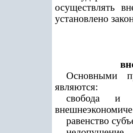
осуществлять вн
установлено зако
вн
Основными пр
являются:
свобода и э
внешнеэкономичес
равенство субъ
недопущение 