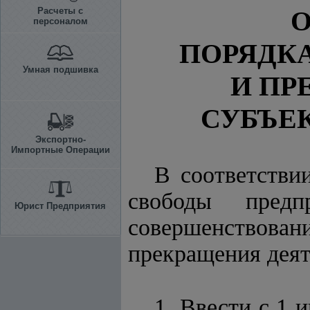
Расчеты с
О
персоналом
ПОРЯДК
Умная подшивка
И ПР
СУБЪЕ
Экспортно-
Импортные Операции
В соответстви
свободы предп
Юрист Предприятия
совершенствов
прекращения деят
1. Ввести с 1