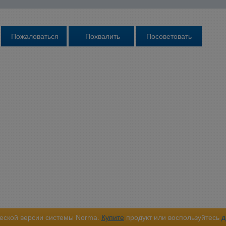
еской версии системы Norma.
Купите
продукт или воспользуйтесь
д