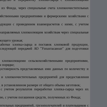
х из Фонда, через специальные счета хлопкоочистительных
озяйственными предприятиями и фермерскими хозяйствами с
одукции с проведением взаиморасчетов с ними, с учетом
 направляемых хлопкосеющим хозяйствам через специальные
екущего урожая;
работки хлопка-сырца и поставок хлопковой продукции,
следующей передачей АО "Узпахтасаноат"
для подготовки
 хлопкосеющими сельскохозяйственными предприятиями,
м порядке;
остоверность представляемых ими данных по количеству и
в и хлопкоочистительных предприятий для предоставления
, в установленном размере от общего объема заготовок;
 учетом результатов переработки хлопка-сырца через их
ю, с учетом погашения средств, полученных из Фонда;
ительных предприятий, грузополучателей и плательщиков с