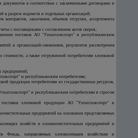
х документов в соответствии с заключенными договорами и
 в разрезе ведомств и отдельных организаций;
м контрактов, заказчиков, объемов отгрузки, ассортимента
счеты с поставщиками с составлением актов сверок;
ершению поставок
АО "Узпахтаэкспорт"
и республиканским
иятий и организаций-смежников, результатов рассмотрения
го стоимости, а также отгруженной потребителям хлопковой
х предприятий;
таэкспорт"
и республиканским потребителям;
овой продукции потребителям из государственных ресурсов,
Узпахтаэкспорт"
и республиканским потребителям в строгом
в поставки хлопковой продукции
АО "Узпахтаэкспорт"
и
опкоочистительных предприятий на основании представляемых
пкосеющих хозяйств и хлопкоочистительных предприятий и
ств Фонда, направляемых хлопкосеющим хозяйствам и