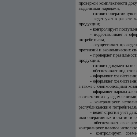
проверкой комплектности доку
выданными нарядами;
- готовит оперативную 
- ведет учет в разрезе
продукции;
- контролирует поступле
- подготавливает и оф
потребителям;
- осуществляет проведе
претензий и экономических сп
- проверяет правильнос
продукции;
-
готовит документы по 
- обеспечивает подготов
- оформляет хозяйствен
- оформляет хозяйствен
а также с хлопкосеющими хозя
- оформляет наряды хло
соответствии с уведомлениями
- контролирует испол
республиканским потребителя
- ведет строгий учет дв
ими оперативных и статистиче
- обеспечивает своевр
контролирует целевое использ
- контролирует, сов