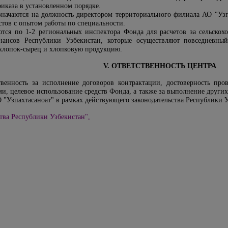
риказа в установленном порядке.
значаются на должность
директором территориального филиала АО "Узп
тов с опытом работы по специальности.
тся по 1-2 региональных инспектора Фонда для расчетов за сельскох
ансов Республики Узбекистан, которые осуществляют повседневны
 хлопок-сырец и хлопковую продукцию.
V. ОТВЕТСТВЕННОСТЬ ЦЕНТРА
ственность за исполнение договоров контрактации, достоверность п
и, целевое использование средств Фонда, а также за выполнение друг
 "Узпахтасаноат"
в рамках действующего законодательства Республики У
тва Республики Узбекистан",