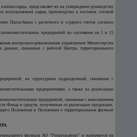
 хлопка-сырца, представляет их на утверждение руководству
са использования сырья, производства и поставок готовой
ние Пахта-банка с расчетного и ссудного счетов согласно
хлопкоочистительных предприятий по состоянию на 1 и 15
Главным контрольно-ревизионным управлением Министерства
 данных, связанных с работой Центра, территориального
редприятий, их структурных подразделений, связанных с
коочистительными предприятиями, а также на реализацию
хлопкоочистительных предприятий, связанные с выполнением
ств Фонда и средств, полученных от реализации продукции;
тоящего Положения и Положения о территориальном
филиале
ТРА
иториального филиала АО "Узпахтасаноат"
и назначается на