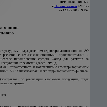
ПРИЛОЖЕНИЕ N 7
к
Постановлению
КМ РУз
от 12.06.2001 г. N 252
за хлопок
льного
я структурным подразделением территориального
филиала АО
е расчетов с сельскохозяйственными производителями и
елевое использование средств Фонда для расчетов за
Республики Узбекистан (далее - Фонд).
м АО "Узпахтасаноат" и Положением о его территориальном
ениями
АО "Узпахтасаноат" и его территориального филиала,
 (контрактов) по реализации хлопковой продукции, отдел
четных операций.
ТРА
зводство и переработку хлопка-сырца с хлопкосеющими