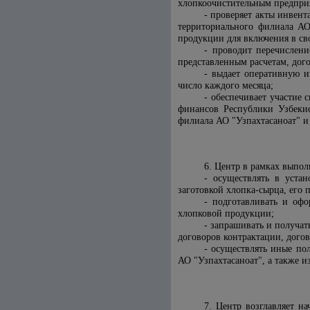
хлопкоочистительным предпри
- проверяет акты инвент
территориального
филиала АО
продукции для включения в св
- проводит перечислени
представленным расчетам, дог
- выдает оперативную и
число каждого месяца;
- обеспечивает участие
финансов Республики Узбекис
филиала АО "Узпахтасаноат"
и 
6. Центр в рамках выпол
- осуществлять в уста
заготовкой хлопка-сырца, его
- подготавливать и оф
хлопковой продукции;
- запрашивать и получа
договоров контрактации, дого
- осуществлять иные по
АО "Узпахтасаноат"
, а также 
7. Центр возглавляет н