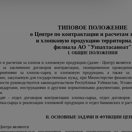
ТИПОВОЕ ПОЛОЖЕНИЕ
о Центре по контрактации и расчетам 
и хлопковую продукцию территориа
филиала АО "Узпахтасаноат"
I. ОБЩИЕ ПОЛОЖЕНИЯ
и и расчетам за хлопок и хлопковую продукцию (далее - Центр) являетс
 за заключение договоров контрактации, своевременное проведени
приятиями за хлопок-сырец и хлопковую продукцию, а также за ц
ию, закупаемую для государственных нужд, при Министерстве финансов 
ьности руководствуется законодательством Республики Узбекистан,
Уставо
тандартами, инструкциями и другими нормативными документами, реш
м.
дят - отдел договоров контрактации хлопка-сырца, отдел договоров
опка-сырца и реализации хлопковой продукции и отдел банковских и рас
II. ОСНОВНЫЕ ЗАДАЧИ И ФУНКЦИИ ЦЕН
Центра являются:
лопкоочистительные предприятия, договоров контрактации на прои