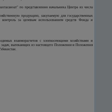
ахтасаноат"
по представлению начальника Центра из числа
озяйственную продукцию, закупаемую для государственных
й контроль за целевым использованием средств Фонда и
роводимых взаиморасчетов с хлопкосеющими хозяйствами и
их задач, вытекающих из настоящего Положения и Положения
збекистан.