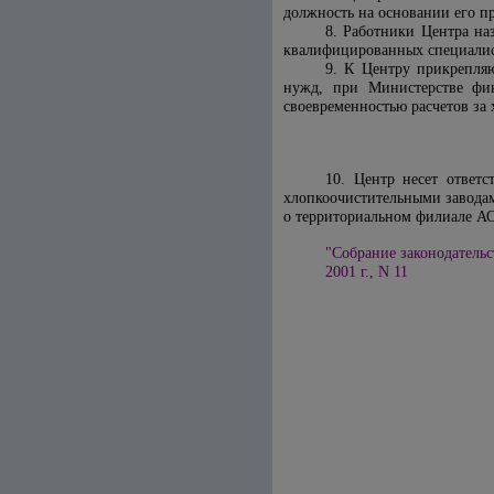
должность на основании его п
8. Работники Центра на
квалифицированных специалис
9. К Центру прикрепляю
нужд, при Министерстве фин
своевременностью расчетов за
10. Центр несет ответ
хлопкоочистительными заводам
о территориальном
филиале АО
"Собрание законодательс
2001 г., N 11