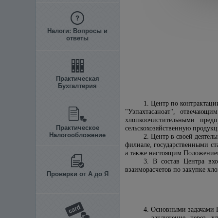
Налоги: Вопросы и
ответы
Практическая
Бухгалтерия
1. Центр по контрактаци
"Узпахтасаноат"
, отвечающим
хлопкоочистительными пред
Практическое
сельскохозяйственную продукц
Налогообложение
2. Центр в своей деятел
филиале
, государственными с
а также
настоящим Положение
3. В состав Центра вхо
взаиморасчетов по закупке хл
Проверки от А до Я
4. Основными задачами 
- заключение через х