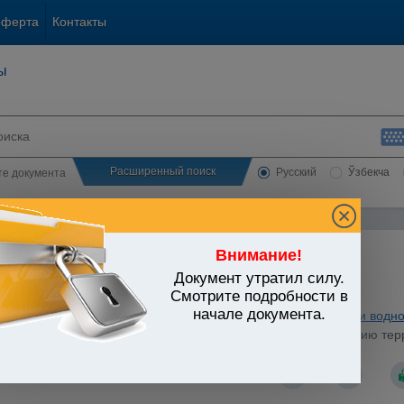
оферта
Контакты
ы
Расширенный поиск
Русский
Ўзбекча
сте документа
Внимание!
Документ утратил силу.
ЬСТВО УЗБЕКИСТАНА
Смотрите подробности в
начале документа.
ьные отрасли экономики
/
Утратившие силу акты
/
Сельское и водно
 по контрактации и расчетам за хлопок и хлопковую продукцию те
7 к Постановлению КМ РУз от 12.06.2001 г. N 252)