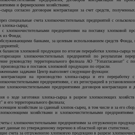
риятиями и фермерскими хозяйствами;
а-сырца согласно договорам контрактации за счет средств, полученны
через специальные счета хлопкоочистительных предприятий с сельскох
и хлопка-сырца;
в с хлопкоочистительными предприятиями на поставку хлопковой пр
х из Фонда;
с обслуживающими банками, за целевым использованием средств Фонда,
едприятий;
х балансов хлопковой продукции по итогам переработки хлопка-сырца т
нтаризации хлопкоочистительных предприятий по результатам пере
ение руководству территориального
филиала АО "Узпахтасаноат" с по
 производства и поставок хлопковой продукции по отрасли.
зложенными задачами Центр выполняет следующие функции:
 контрактации на производство хлопка-сырца и его переработку с
опкоочистительными предприятиями, с их регистрацией в установленно
ние хлопкоочистительными предприятиями договоров контрактации и д
ния о ходе заготовки хлопка-сырца в разрезе хлопкосеющих хозяйст
" и его территориального филиала
;
осеющим хозяйствам за сданный хлопок-сырец, в том числе и за его сбор
хлопкосеющими хозяйствами и хлопкоочистительными предприятиями с
асчеты с хлопкоочистительными предприятиями за отгруженную продукци
дает данные по утвержденному перечню в областной орган статистики;
ющие счета за отгруженную хлопковую продукцию в разрезе хлопкоочист