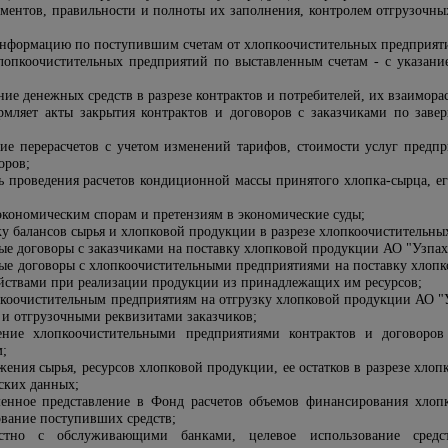
ментов, правильности и полноты их заполнения, контролем отгрузочны
информацию по поступившим счетам от хлопкоочистительных предприятий
 хлопкоочистительных предприятий по выставленным счетам - с указание
ние денежных средств в разрезе контрактов и потребителей, их взаимора
ормляет акты закрытия контрактов и договоров с заказчиками по зав
ние перерасчетов с учетом изменений тарифов, стоимости услуг предпр
оров;
ть проведения расчетов кондиционной массы принятого хлопка-сырца, е
экономическим спорам и претензиям в экономические суды;
ку балансов сырья и хлопковой продукции в разрезе хлопкоочистительны
ные договоры с заказчиками на поставку хлопковой продукции
АО "Узпах
ные договоры с хлопкоочистительными предприятиями на поставку хлопк
йствами при реализации продукции из принадлежащих им ресурсов;
пкоочистительным предприятиям на отгрузку хлопковой продукции
АО "
 и отгрузочными реквизитами заказчиков;
нение хлопкоочистительными предприятиями контрактов и договоро
м;
ижения сырья, ресурсов хлопковой продукции, ее остатков в разрезе хл
ских данных;
еменное представление в Фонд расчетов объемов финансирования хло
ование поступивших средств;
местно с обслуживающими банками, целевое использование сред