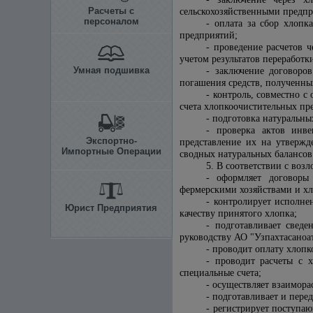
Расчеты с
сельскохозяйственными предп
персоналом
- оплата за сбор хлопк
предприятий;
- проведение расчетов 
учетом результатов переработк
Умная подшивка
- заключение договоро
погашения средств, полученны
- контроль, совместно 
счета хлопкоочистительных пр
- подготовка натуральны
- проверка актов инве
Экспортно-
представление их на утвержд
Импортные Операции
сводных натуральных балансов
5. В соответствии с во
- оформляет договоры
фермерскими хозяйствами и хл
- контролирует исполне
Юрист Предприятия
качеству принятого хлопка;
- подготавливает сведе
руководству
АО "Узпахтасаноат
- проводит оплату хлопк
- проводит расчеты с 
специальные счета;
- осуществляет взаимор
- подготавливает и пере
- регистрирует поступа