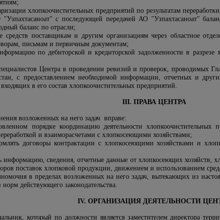
ятиям;
аризации хлопкоочистительных предприятий по результатам переработки
 "Узпахтасаноат" с последующей передачей АО "Узпахтасаноат"
балан
одный баланс по отрасли;
е средств поставщикам и другим организациям через областное отделе
оворам, письмам и первичным документам;
нформацию по дебиторской и кредиторской задолженности в разрезе 
 специалистов Центра в проведении ревизий и проверок, проводимых 
тан, с предоставлением необходимой информации, отчетных и других
входящих в его состав хлопкоочистительных предприятий.
III. ПРАВА ЦЕНТРА
нения возложенных на него задач вправе:
новленном порядке координацию деятельности хлопкоочистительных п
 переработкой и взаиморасчетами с хлопкосеющими хозяйствами;
ормлять договоры контрактации с хлопкосеющими хозяйствами и хлоп
ть информацию, сведения, отчетные данные от хлопкосеющих хозяйств, 
воров поставок хлопковой продукции, движением и использованием сред
лномочия в пределах возложенных на него задач, вытекающих из нас
из норм действующего законодательства.
IV. ОРГАНИЗАЦИЯ ДЕЯТЕЛЬНОСТИ ЦЕН
ачальник, который по должности является заместителем
директора терр