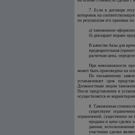
на основе стоимости сделки с
7. Если в договоре отс
котировок на соответствующую 
по результатам его приемки по
а) таможенное оформлен
б) декларант вправе пре
В качестве базы для вр
предварительная (ориент
расчетная цена, определе
При невозможности про
может быть произведена на о
По письменному заявле
устанавливает срок предст
Должностным лицом таможенно
После представления в устан
осуществляется ее корректиров
8. Таможенная стоимость
существуют ограничени
ограничений, существенно не 
продажа и цена сделки з
данные, использованные
участники сделки являю