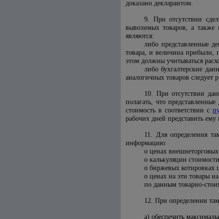
доказано декларантом.
9. При отсутствии сде
вывозимых товаров, а также
являются:
либо представленные де
товара, и величина прибыли,
этом должны учитываться расх
либо бухгалтерские дан
аналогичных товаров следует 
10. При отсутствии да
полагать, что представленны
стоимость в соответствии с
п
рабочих дней представить ему
11. Для определения т
информацию:
о ценах внешнеторговых
о калькуляции стоимост
о биржевых котировках 
о ценах на эти товары н
по данным товарно-стои
12. При определении та
а) обеспечить максимал