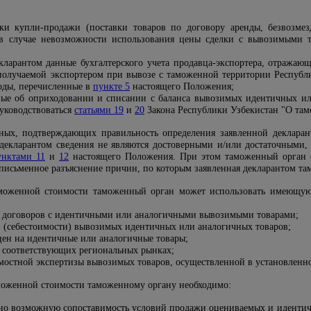
лки купли-продажи (поставки товаров по договору аренды, безвозме
 в случае невозможности использования цены сделки с вывозимыми 
кларантом данные бухгалтерского учета продавца-экспортера, отражаю
 получаемой экспортером при вывозе с таможенной территории Республ
оды, перечисленные в
пункте 5
настоящего Положения;
ные об оприходовании и списании с баланса вывозимых идентичных и
руководствоваться
статьями 19
и
20
Закона Республики Узбекистан "О там
нных, подтверждающих правильность определения заявленной деклара
е декларантом сведения не являются достоверными и/или достаточными
унктами 11
и
12
настоящего Положения. При этом таможенный орган о
 письменное разъяснение причин, по которым заявленная декларантом т
аможенной стоимости таможенный орган может использовать имеющую
 договоров с идентичными или аналогичными вывозимыми товарами;
и (себестоимости) вывозимых идентичных или аналогичных товаров;
цен на идентичные или аналогичные товары;
а соответствующих региональных рынках;
мостной экспертизы вывозимых товаров, осуществленной в установленн
моженной стоимости таможенному органу необходимо:
ьно возможную сопоставимость условий продажи оцениваемых и идентич