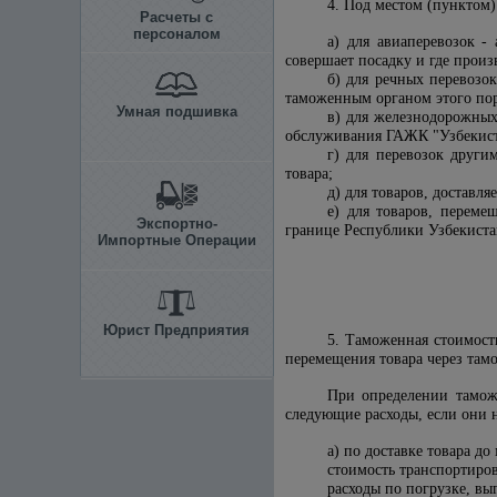
4. Под местом (пунктом)
Расчеты с
персоналом
а) для авиаперевозок -
совершает посадку и где произ
б) для речных перевозо
таможенным органом этого пор
Умная подшивка
в) для железнодорожных
обслуживания ГАЖК "Узбекист
г) для перевозок други
товара;
д) для товаров, доставл
е) для товаров, переме
Экспортно-
границе Республики Узбекиста
Импортные Операции
Юрист Предприятия
5. Таможенная стоимост
перемещения товара через там
При определении тамож
следующие расходы, если они 
а) по доставке товара д
стоимость транспортиро
расходы по погрузке, выг