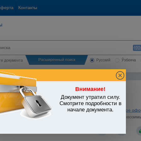
оферта
Контакты
ы
Расширенный поиск
Русский
Ўзбекча
сте документа
Внимание!
Документ утратил силу.
ЬСТВО УЗБЕКИСТАНА
Смотрите подробности в
начале документа.
енное законодательство
/
Утратившие силу акты
/
Таможенное офо
ления и декларирования таможенной стоимости товаров, вывозимы
 КМ РУз от 19.09.2007 г. N 198)