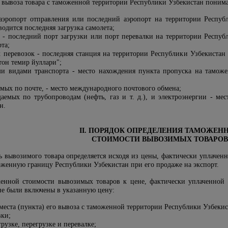
 вывоза товара с таможенной территории Республики Узбекистан понима
 аэропорт отправления или последний аэропорт на территории Респуб
водится последняя загрузка самолета;
к - последний порт загрузки или порт перевалки на территории Респуб
та;
 перевозок - последняя станция на территории Республики Узбекистан и
он темир йуллари";
ми видами транспорта - место нахождения пункта пропуска на тамож
яемых по почте, - место международного почтового обмена;
щаемых по трубопроводам (нефть, газ и т. д.), и электроэнергии - м
н.
II. ПОРЯДОК ОПРЕДЕЛЕНИЯ ТАМОЖЕН
СТОИМОСТИ ВЫВОЗИМЫХ ТОВАРОВ
ь вывозимого товара определяется исходя из цены, фактически уплачен
оженную границу Республики Узбекистан при его продаже на экспорт.
енной стоимости вывозимых товаров к цене, фактически уплаченной 
не были включены в указанную цену:
о места (пункта) его вывоза с таможенной территории Республики Узбекис
вки;
рузке, перегрузке и перевалке;