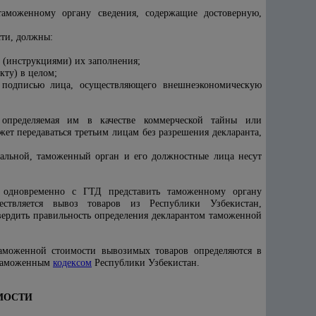
таможенному органу сведения, содержащие достоверную,
сти, должны:
 (инструкциями) их заполнения;
кту) в целом;
о подписью лица, осуществляющего внешнеэкономическую
 определяемая им в качестве коммерческой тайны или
т передаваться третьим лицам без разрешения декларанта,
альной, таможенный орган и его должностные лица несут
н одновременно с ГТД представить таможенному органу
ствляется вывоз товаров из Республики Узбекистан,
вердить правильность определения декларантом таможенной
таможенной стоимости вывозимых товаров определяются в
 Таможенным
кодексом
Республики Узбекистан.
МОСТИ