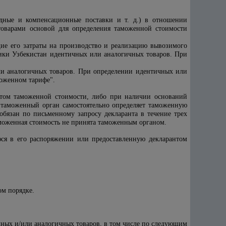
здные и компенсационные поставки и т. д.) в отношении
товарами основой для определения таможенной стоимости
щие его затраты на производство и реализацию вывозимого
ики Узбекистан идентичных или аналогичных товаров. При
ли аналогичных товаров. При определении идентичных или
оженном тарифе".
нтом таможенной стоимости, либо при наличии оснований
, таможенный орган самостоятельно определяет таможенную
бязан по письменному запросу декларанта в течение трех
аможенная стоимость не принята таможенным органом.
ся в его распоряжении или предоставленную декларантом
ом порядке.
ных и/или аналогичных товаров, в том числе по следующим