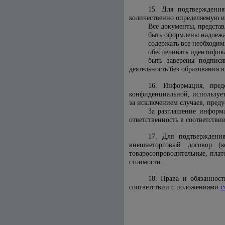
15. Для подтверждения
количественно определяемую 
Все документы, предста
быть оформлены надлеж
содержать все необходи
обеспечивать идентифика
быть заверены подпися
деятельность без образования 
16. Информация, пред
конфиденциальной, использует
за исключением случаев, пред
За разглашение информ
ответственность в соответстви
17. Для подтверждени
внешнеторговый договор (
товаросопроводительные, плат
стоимости.
18. Права и обязаннос
соответствии с положениями
с