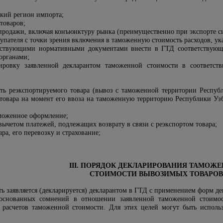
ский регион импорта;
товаров;
 продажи, включая конъюнктуру рынка (преимущественно при экспорте с
окупателя с точки зрения включения в таможенную стоимость расходов, у
ействующими нормативными документами внести в ГТД соответствующ
органами;
тировку заявленной декларантом таможенной стоимости в соответс
ть реэкспортируемого товара (вывоз с таможенной территории Республи
товара на момент его ввоза на таможенную территорию Республики Узб
моженное оформление;
ычетом платежей, подлежащих возврату в связи с реэкспортом товара;
ра, его перевозку и страхование;
III. ПОРЯДОК ДЕКЛАРИРОВАНИЯ ТАМОЖ
СТОИМОСТИ ВЫВОЗИМЫХ ТОВАРОВ
ть заявляется (декларируется) декларантом в ГТД с применением форм д
основанных сомнений в отношении заявленной таможенной стоимост
 расчетов таможенной стоимости. Для этих целей могут быть испол