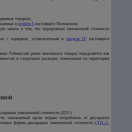
ырьевых товаров);
казанных в
пункте 5
настоящего Положения;
ую запись о том, что определение таможенной стоимости
твии с порядком, установленным в
разделе IV
настоящего
ки Узбекистан ранее ввезенного товара) определяется как
екистан и следующих расходов, понесенных на территории
ЕННОЙ
екларации таможенной стоимости (ДТС).
и таможенный орган вправе потребовать от декларанта
ьзованы формы декларации таможенной стоимости (
ДТС-1
,