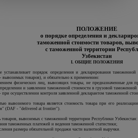
ПОЛОЖЕНИЕ
о порядке определения и декларир
таможенной стоимости товаров, вы
с таможенной территории Респуб
Узбекистан
I. ОБЩИЕ ПОЛОЖЕНИЯ
е устанавливает порядок определения и декларирования таможенной
- вывозимых товаров), и обязательно к применению:
чением физических лиц, вывозящих товары, не предназначенные для п
определении и заявлении таможенной стоимости в грузовой таможенной 
 при осуществлении контроля заявленной декларантом таможенной стои
ью вывозимого товара является стоимость товара при его реализаци
(DAF - "delivered at frontier").
ь товаров, вывозимых с таможенной территории Республики Узбекистан:
ления таможенных платежей и ведения таможенной статистики;
сления размера обязательной продажи части валютной выручки.