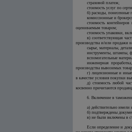
страховой платеж;
стоимость услуг по серт
б) расходы, понесенные 
комиссионные и брокерс
стоимость контейнеров 
оцениваемым товаром;
стоимость упаковки, вкл
в) соответствующая час
производства и/или продажи н
сырье, материалы, детал
инструменты, штампы, ф
вспомогательные матери
инженерная проработка
производства вывозимых товар
г) лицензионные и иные
в качестве условия покупки в
д) стоимость любой ча
косвенно причитаются продавц
6. Включение в таможен
а) действительно имели 
б) подтверждены докуме
в) не были включены в с
Если определение и док