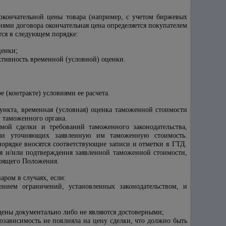
окончательной цены товара (например, с учетом биржевых
виями договора окончательная цена определяется покупателем
ется в следующем порядке:
ценки;
ктивность временной (условной) оценки.
е (контракте) условиями ее расчета.
ункта, временная (условная) оценка таможенной стоимости
 таможенного органа.
мой сделки и требований таможенного законодательства,
или уточняющих заявленную им таможенную стоимость.
рядке вносятся соответствующие записи и отметки в ГТД.
ия и/или подтверждения заявленной таможенной стоимости,
оящего Положения.
аром в случаях, если:
нием ограничений, установленных законодательством, и
дены документально либо не являются достоверными;
озависимость не повлияла на цену сделки, что должно быть