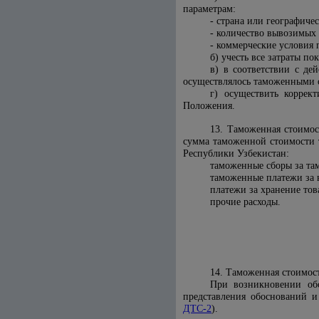
параметрам:
- страна или географиче
- количество вывозимых 
- коммерческие условия
б) учесть все затраты п
в) в соответствии с д
осуществлялось таможенными 
г) осуществить коррек
Положения.
13. Таможенная стоимос
сумма таможенной стоимости 
Республики Узбекистан:
таможенные сборы за та
таможенные платежи за в
платежи за хранение това
прочие расходы.
14. Таможенная стоимос
При возникновении об
представления обоснований и
ДТС-2
).