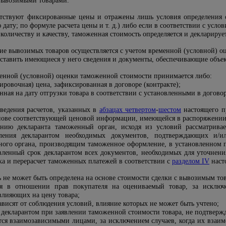
 вывозимыми товарами.
утствуют фиксированные цены и отражены лишь условия определения 
дату; по формуле расчета цены и т. д.) либо если в соответствии с усло
 количеству и качеству, таможенная стоимость определяется и деклариру
ие вывозимых товаров осуществляется с учетом временной (условной) о
дставить имеющиеся у него сведения и документы, обеспечивающие объе
еменной (условной) оценки таможенной стоимости принимается либо:
ировочная) цена, зафиксированная в договоре (контракте);
нная на дату отгрузки товара в соответствии с установленными в договор
ведения расчетов, указанных в
абзацах четвертом
-
шестом
настоящего п
снове соответствующей ценовой информации, имеющейся в распоряжении
нию декларанта таможенный орган, исходя из условий рассматривае
авления декларантом необходимых документов, подтверждающих и/
го органа, производящим таможенное оформление, в установленном по
овленный срок декларантом всех документов, необходимых для уточнен
ка и перерасчет таможенных платежей в соответствии с
разделом IV
наст
 не может быть определена на основе стоимости сделки с вывозимым тов
я в отношении прав покупателя на оцениваемый товар, за исключе
влияющих на цену товара;
ависят от соблюдения условий, влияние которых не может быть учтено;
 декларантом при заявлении таможенной стоимости товара, не подтверж
тся взаимозависимыми лицами, за исключением случаев, когда их взаим