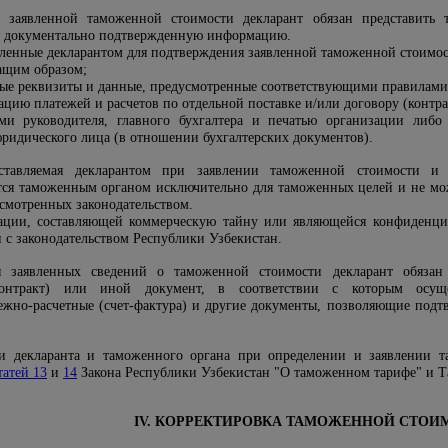
 заявленной таможенной стоимости декларант обязан представить 
и документально подтвержденную информацию.
вленные декларантом для подтверждения заявленной таможенной стоимо
ащим образом;
мые реквизиты и данные, предусмотренные соответствующими правилами
цию платежей и расчетов по отдельной поставке и/или договору (контра
ми руководителя, главного бухгалтера и печатью организации либ
юридического лица (в отношении бухгалтерских документов).
ставляемая декларантом при заявлении таможенной стоимости и
ся таможенным органом исключительно для таможенных целей и не може
усмотренных законодательством.
ации, составляющей коммерческую тайну или являющейся конфиденци
и с законодательством Республики Узбекистан.
я заявленных сведений о таможенной стоимости декларант обяза
контракт) или иной документ, в соответствии с которым осуще
ежно-расчетные (счет-фактура) и другие документы, позволяющие подт
ти декларанта и таможенного органа при определении и заявлении 
татей 13
и
14
Закона Республики Узбекистан "О таможенном тарифе" и
IV. КОРРЕКТИРОВКА ТАМОЖЕННОЙ СТОИ