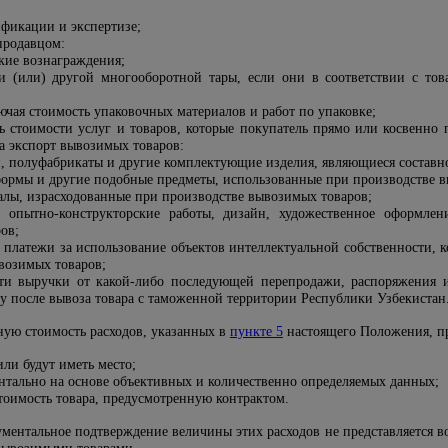
ификации и экспертизе;
продавцом:
кие вознаграждения;
и (или) другой многооборотной тары, если они в соответствии с тов
ючая стоимость упаковочных материалов и работ по упаковке;
ть стоимости услуг и товаров, которые покупатель прямо или косвенно
а экспорт вывозимых товаров:
и, полуфабрикаты и другие комплектующие изделия, являющиеся составн
ормы и другие подобные предметы, использованные при производстве в
алы, израсходованные при производстве вывозимых товаров;
, опытно-конструкторские работы, дизайн, художественное оформлен
ов;
 платежи за использование объектов интеллектуальной собственности, 
ывозимых товаров;
сти выручки от какой-либо последующей перепродажи, распоряжения 
у после вывоза товара с таможенной территории Республики Узбекистан
ную стоимость расходов, указанных в
пункте 5
настоящего Положения, пр
или будут иметь место;
нтально на основе объективных и количественно определяемых данных;
тоимость товара, предусмотренную контрактом.
ументальное подтверждение величины этих расходов не представляется 