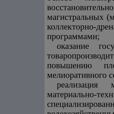
восстановител
магистральных (
коллекторно-дре
программами;
оказание гос
товаропроизвод
повышению пл
мелиоративного с
реализация 
материально-те
специализирова
водохозяйственн