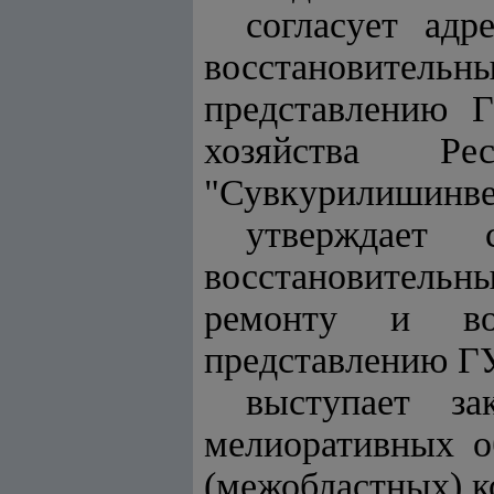
согласует ад
восстановител
представлению
Г
хозяйства
Респ
"Сувкурилишинве
утверждает 
восстановительн
ремонту и вос
представлению
Г
выступает за
мелиоративных о
(межобластных) к