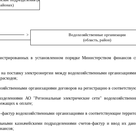
районах)
>
Водохозяйственные организации
(область, район)
егистрированных в установленном порядке Министерством финансов с
в на поставку электроэнергии между водохозяйственными организациями
расходов;
хозяйственными организациями договоров на регистрацию в соответствую
разделениями АО "Региональные электрические сети" водохозяйствен
лежащих к оплате;
ов-фактур водохозяйственными организациями в соответствующие террито
альными казначейскими подразделениями счетов-фактур и ввод их да
нансов;