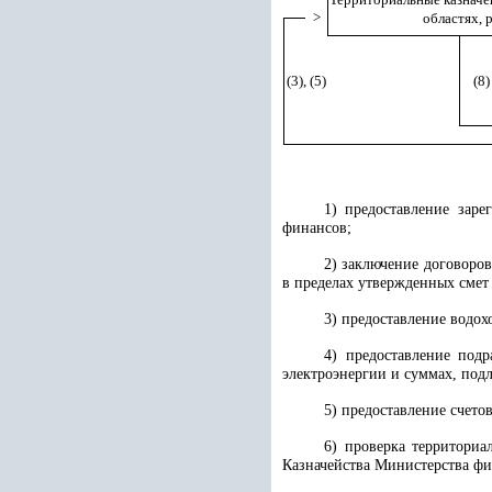
>
областях, 
(3), (5)
(8)
1) предоставление зар
финансов;
2) заключение договоро
в пределах утвержденных смет 
3) предоставление водо
4) предоставление под
электроэнергии и суммах, под
5) предоставление счет
6) проверка территори
Казначейства Министерства фи