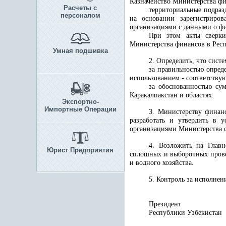
Казначейство Министерства фи
Расчеты с
территориальные подраз
персоналом
на основании зарегистриров
организациями с данными о фи
При этом акты сверки
Министерства финансов в Респ
Умная подшивка
2. Определить, что сист
за правильностью опред
использованием - соответств
за обоснованностью су
Каракалпакстан и областях.
Экспортно-
Импортные Операции
3. Министерству финанс
разработать и утвердить в 
организациями Министерства с
4. Возложить на Главн
Юрист Предприятия
сплошных и выборочных прове
и водного хозяйства.
5. Контроль за исполне
Президент
Республики 