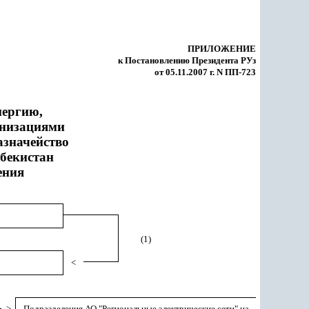
ПРИЛОЖЕНИЕ
к Постановлению Президента РУз
от 05.11.2007 г. N ПП-723
нергию,
анизациями
азначейство
бекистан
ения
(1)
<
>
Подразделения АО "Региональные электрические сети" на