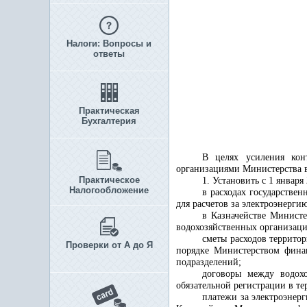
Налоги: Вопросы и
ответы
Практическая
Бухгалтерия
В целях усиления кон
организациями Министерства в
Практическое
1. Установить с 1 января
Налогообложение
в расходах государстве
для расчетов за электроэнерг
в Казначействе Министе
водохозяйственных организаци
сметы расходов террито
Проверки от А до Я
порядке Министерством финан
подразделений;
договоры между водохо
обязательной регистрации в т
платежи за электроэнер