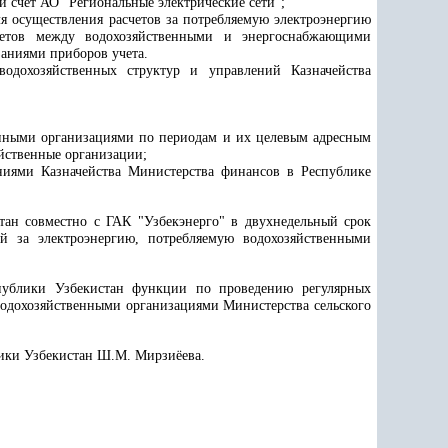
й счет
АО "Региональные электрические сети"
;
я осуществления расчетов за потребляемую электроэнергию
счетов между водохозяйственными и энергоснабжающими
аниями приборов учета.
одохозяйственных структур и управлений Казначейства
енными организациями по периодам и их целевым адресным
йственные организации;
ниями Казначейства Министерства финансов в Республике
тан совместно с ГАК "Узбекэнерго" в двухнедельный срок
й за электроэнергию, потребляемую водохозяйственными
спублики Узбекистан функции по проведению регулярных
одохозяйственными организациями Министерства сельского
лики Узбекистан Ш.М. Мирзиёева.