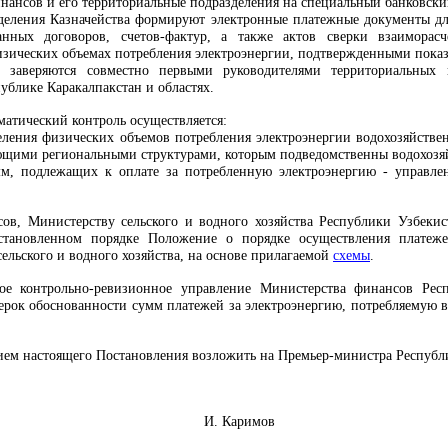
нансов и его территориальные подразделения на специальный банковски
деления Казначейства формируют электронные платежные документы дл
анных договоров, счетов-фактур, а также актов сверки взаимора
зических объемах потребления электроэнергии, подтвержденными показ
 заверяются совместно первыми руководителями территориальных в
ублике Каракалпакстан и областях.
ематический контроль осуществляется:
еления физических объемов потребления электроэнергии водохозяйств
ующими региональными структурами, которым подведомственны водохозя
мм, подлежащих к оплате за потребленную электроэнергию - управле
ов, Министерству сельского и водного хозяйства Республики Узбекис
установленном порядке Положение о порядке осуществления платеже
ельского и водного хозяйства, на основе прилагаемой
схемы
.
ое контрольно-ревизионное управление Министерства финансов Ре
рок обоснованности сумм платежей за электроэнергию, потребляемую в
нием настоящего Постановления возложить на Премьер-министра Респуб
Узбекистан И. Каримов