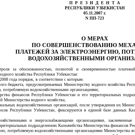
П Р Е З И Д Е Н Т А
РЕСПУБЛИКИ УЗБЕКИСТАН
05.11.2007 г.
N ПП-723
О МЕРАХ
ПО СОВЕРШЕНСТВОВАНИЮ МЕХ
ПЛАТЕЖЕЙ ЗА ЭЛЕКТРОЭНЕРГИЮ, ПО
ВОДОХОЗЯЙСТВЕННЫМИ ОРГАНИ
троля за обоснованностью, полнотой и своевременностью платежей
одного хозяйства Республики Узбекистан:
 2008 года порядок, в соответствии с которым:
нного бюджета, предусматриваемых Министерству водного хозяйства Респ
ию, потребляемую водохозяйственными организациями;
рства финансов Республики Узбекистан и его территориальных подраз
й Министерства водного хозяйства;
риальных водохозяйственных организаций, после утверждения их Минист
сов Республики Узбекистан, фиксируются в единой базе данных Каз
зяйственными и энергоснабжающими организациями, заключенные в
ерриториальных подразделениях Казначейства Министерства финансов Ре
гию, потребляемую водохозяйственными организациями Министерства вод