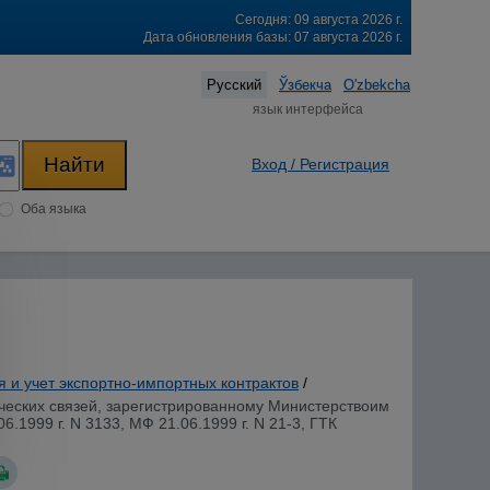
Сегодня: 09 августа 2026 г.
Дата обновления базы: 07 августа 2026 г.
Русский
Ўзбекча
O'zbekcha
язык интерфейса
Вход / Регистрация
Оба языка
я и учет экспортно-импортных контрактов
/
ческих связей, зарегистрированному Министерствоим
.1999 г. N 3133, МФ 21.06.1999 г. N 21-3, ГТК