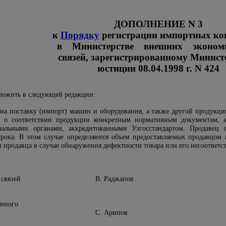
ДОПОЛНЕНИЕ N 3
к
Порядку
регистрации импортных ко
в Министерстве внешних экономи
связей, зарегистрированному Минист
юстиции 08.04.1998 г. N 424
ожить в следующей редакции:
 на поставку (импорт) машин и оборудования, а также другой продукц
 о соответствии продукции конкретным нормативным документам, 
льными органами, аккредитованными Узгосстандартом. Продавец пр
рока. В этом случае определяются объем предоставляемых продавцом г
 продавца в случае обнаружения дефектности товара или его несоответст
ических связей В. Раджапов
енного
 комитета С. Арипов