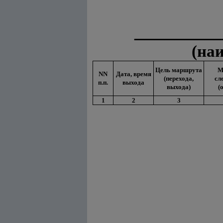
________
(на
Цель маршрута
М
NN
Дата, время
(перехода,
сл
п.п.
выхода
выхода)
(о
1
2
3