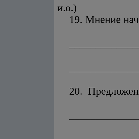
и.о.)
19. Мнение нач
_____________
_____________
20. Предложен
_____________
_____________