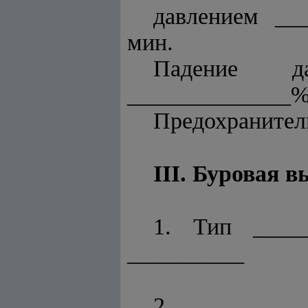
давлением __
мин.
Падение д
______________%
Предохранитель
III. Буровая 
1. Тип _____
__________
2. Раб