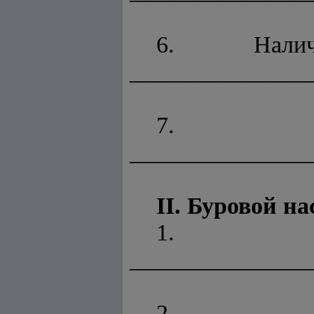
6. Налич
_______________
7.
_______________
II. Буровой на
1
_______________
2. 