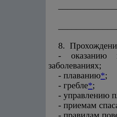
_____________
_____________
8. Прохождени
- оказанию 
заболеваниях;
- плаванию
*
;
- гребле
*
;
- управлению 
- приемам спас
- правилам пов