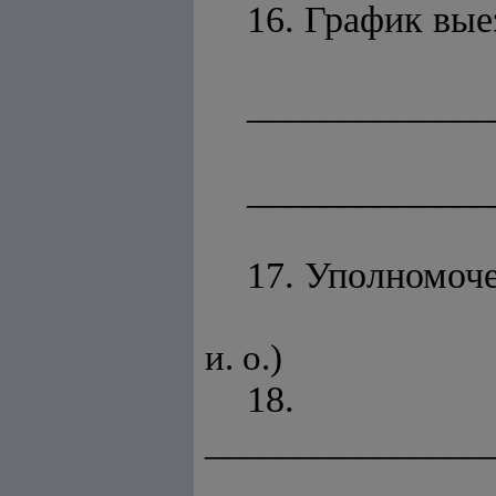
16. График вые
_____________
_____________
17. Уполномоч
(ф
и. о.)
18. С
_______________
(ф