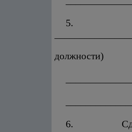
_____________
5. Со
_______________
(фа
должности)
_____________
_____________
6. Сдач