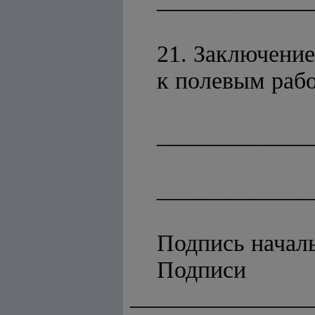
21. Заключение
к полевым раб
_____________
_____________
Подпись начал
Подпи
_______________