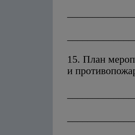
_____________
_____________
15. План мероп
и противопожа
_____________
_____________