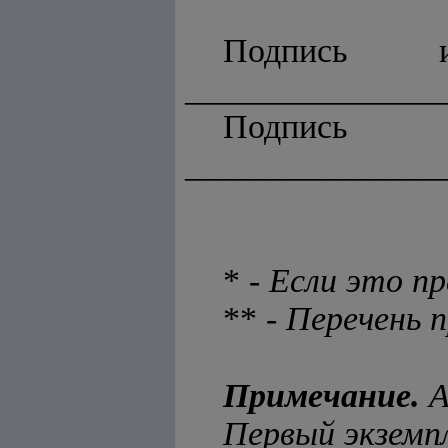
Подпись и
_______________
Подпис
_______________
* -
Если это пр
** -
Перечень п
Примечание.
А
Первый экземп