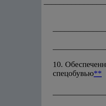
_______________
(фам
_____________
_____________
10. Обеспеченн
спецобувью
**
_____________