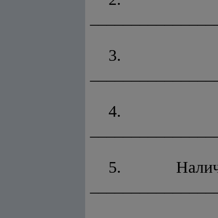
_______________
3. З
_______________
4. Те
_______________
5. Налич
_______________