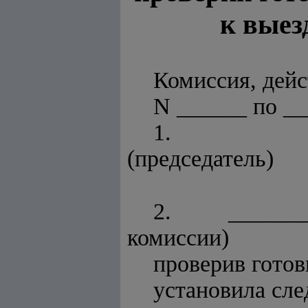
к выез
Комиссия, дейс
N ______ по __
1. _______
(председатель)
2. ________
комиссии)
проверив готов
установила сл