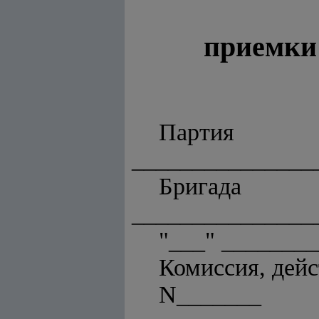
приемки 
Пар
_______________
Бр
_______________
"___" ________
Комиссия, дей
N_