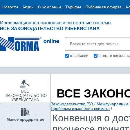
Новости
Акции
О компании
Тарифы
Публичная оферта
К
Информационно-поисковые и экспертные системы
ВСЕ ЗАКОНОДАТЕЛЬСТВО УЗБЕКИСТАНА
в названии
в тексте документ
ВСЕ ЗАКОН
ВСЕ
ЗАКОНОДАТЕЛЬСТВО
УЗБЕКИСТАНА
Законодательство РУз
/
Международные 
Проблемы изменения климата
/
Конвенция о дос
Малое предприятие
процессе принят