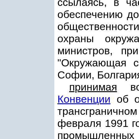
ссылаясь, в ч
обеспечению до
общественност
охраны окруж
министров, пр
"Окружающая с
Софии, Болгари
принимая
во 
Конвенции
об о
трансграничном
февраля 1991 г
промышленн