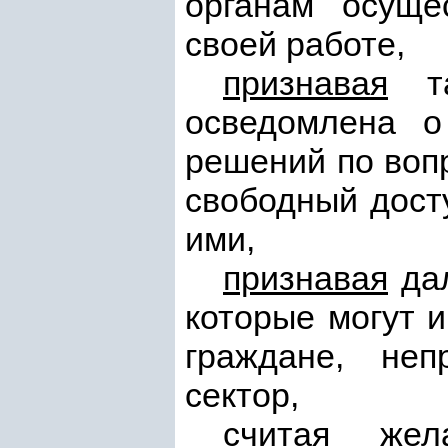
органам осуще
своей работе,
признавая
та
осведомлена о
решений по воп
свободный досту
ими,
признавая
дал
которые могут 
граждане, неп
сектор,
считая
желат