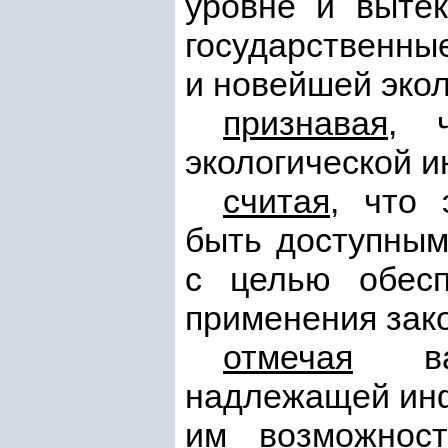
уровне и вытек
государственны
и новейшей эко
признавая
, 
экологической 
считая
, что
быть доступным
с целью обесп
применения зак
отмечая
важн
надлежащей инф
им возможнос