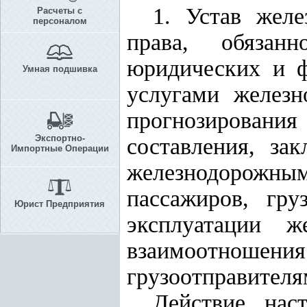
1. Устав желе
Расчеты с
персоналом
права, обязан
юридических и ф
Умная подшивка
услугами железн
прогнозировани
Экспортно-
составления, за
Импортные Операции
железнодорожны
пассажиров, гр
Юрист Предприятия
эксплуатации ж
взаимоотноше
грузоотправителя
Действие нас