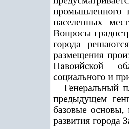
предусматривае
промышленного ц
населенных мес
Вопросы градостр
города решаются
размещения произ
Навоийской обл
социального и пр
Генеральный п
предыдущем генп
базовые основы,
развития города З