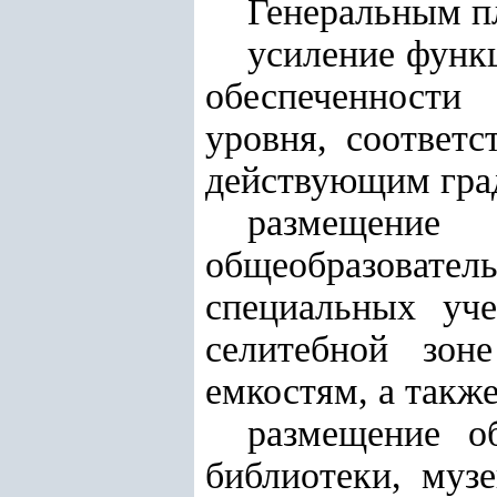
Генеральным пл
усиление функ
обеспеченности
уровня, соответ
действующим гра
размещени
общеобразовате
специальных уч
селитебной зон
емкостям, а такж
размещение о
библиотеки, музе