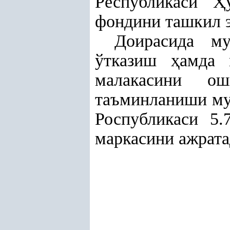
Республикаси
Ҳ
фондини ташкил 
Доирасида му
ўтказиш
ҳ
амда 
малакасини о
таъминланиши му
Роспубликаси 5.
маркасини ажрата