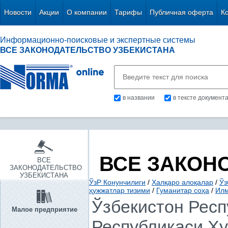
Новости
Акции
О компании
Тарифы
Публичная оферта
К
Информационно-поисковые и экспертные системы
ВСЕ ЗАКОНОДАТЕЛЬСТВО УЗБЕКИСТАНА
в названии
в тексте документ
ВСЕ ЗАКОН
ВСЕ
ЗАКОНОДАТЕЛЬСТВО
УЗБЕКИСТАНА
ЎзР Конунчилиги
/
Халқаро алоқалар
/
Ўз
ҳужжатлар тизими
/
Гуманитар соҳа
/
Илм
Ўзбекистон Респ
Малое предприятие
Республикаси Ҳу