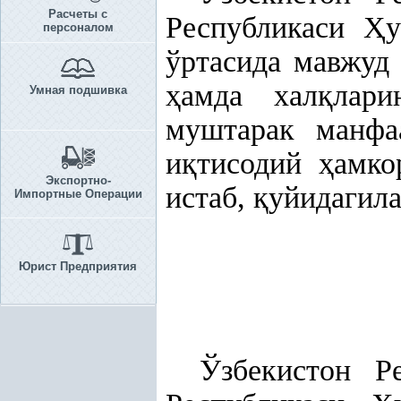
Расчеты с
Республикаси
Ҳ
персоналом
ўртасида мавжуд 
ҳ
амда хал
қ
лари
Умная подшивка
муштарак манфа
и
қ
тисодий
ҳ
амк
Экспортно-
истаб,
қ
уйидагила
Импортные Операции
Юрист Предприятия
Ўзбекистон Р