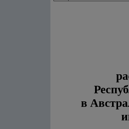
ра
Респу
в Австр
и