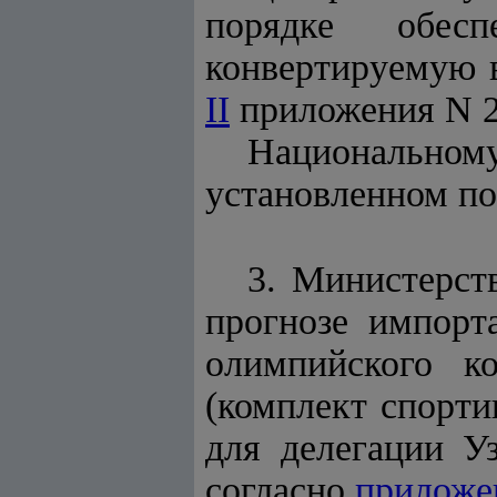
порядке обес
конвертируемую 
II
приложения N 2
Национальном
установленном по
3. Министерст
прогнозе импорт
олимпийского ко
(комплект спорти
для делегации У
согласно
приложе