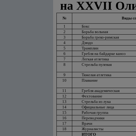
на XXVII Оли
№
Виды с
1
Бокс
2
Борьба вольная
3
Борьба греко-римская
4
Дзюдо
5
Трамплин
6
Гребля на байдарке каноэ
7
Легкая атлетика
8
Стрельба пулевая
9
Тяжелая атлетика
10
Плавание
11
Гребля академическая
12
Фехтование
13
Стрельба из лука
14
Официальные лица
15
Рабочая группа
16
Переводчики
17
Врачи
18
Журналисты
ИТОГО