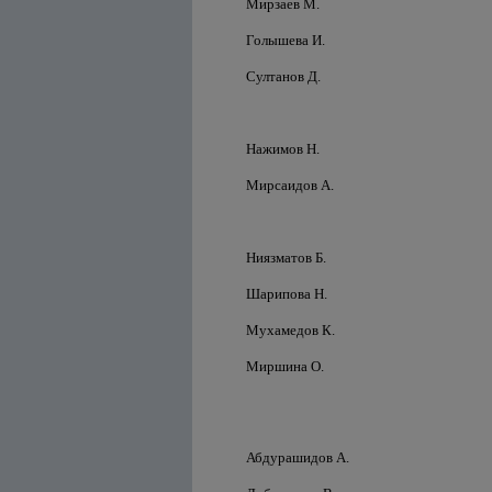
Мирзаев М.
Голышева И.
Султанов Д.
Нажимов Н.
Мирсаидов А.
Ниязматов Б.
Шарипова Н.
Мухамедов К.
Миршина О.
Абдурашидов А.