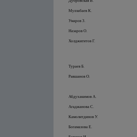
Дубровская В.
Муллабаев К.
Умаров 3.
Назаров О.
Холджигитов Г.
Тураев Б.
Равшанов О.
Абдухакимов А.
Агаджанова С.
Камолитдинов У.
Богамазова Е.
Бутиков И.