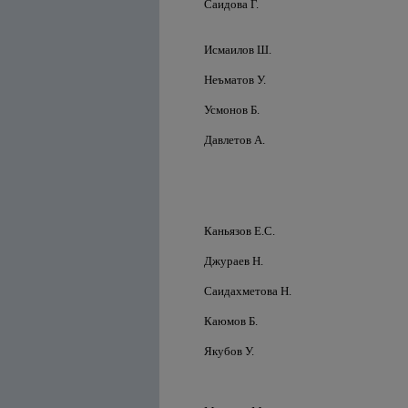
Саидова Г.
Исмаилов Ш.
Неъматов У.
Усмонов Б.
Давлетов А.
Каньязов Е.С.
Джураев Н.
Саидахметова Н.
Каюмов Б.
Якубов У.