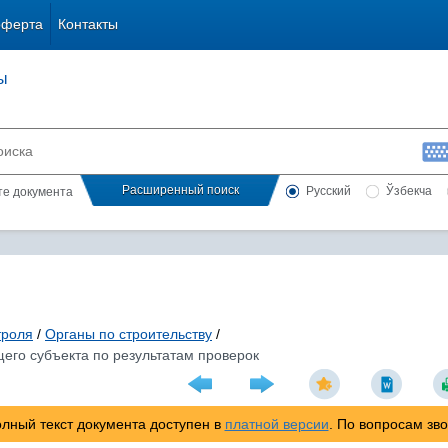
оферта
Контакты
ы
Расширенный поиск
Русский
Ўзбекча
сте документа
троля
/
Органы по строительству
/
его субъекта по результатам проверок
лный текст документа доступен в
платной версии
. По вопросам зв