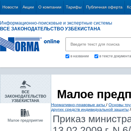
Новости
Акции
О компании
Тарифы
Публичная оферта
К
Информационно-поисковые и экспертные системы
ВСЕ ЗАКОНОДАТЕЛЬСТВО УЗБЕКИСТАНА
в названии
в тексте документ
Малое пред
ВСЕ
ЗАКОНОДАТЕЛЬСТВО
УЗБЕКИСТАНА
Нормативно-правовые акты
/
Основы тру
других средств индивидуальной защиты
/
Приказ министра
Малое предприятие
13.02.2009 г. N