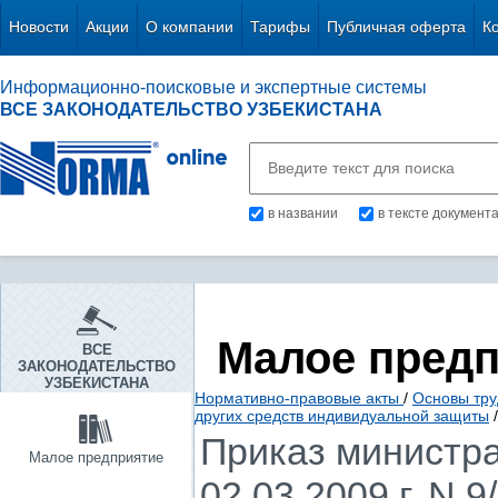
Новости
Акции
О компании
Тарифы
Публичная оферта
К
Информационно-поисковые и экспертные системы
ВСЕ ЗАКОНОДАТЕЛЬСТВО УЗБЕКИСТАНА
в названии
в тексте документ
Малое пред
ВСЕ
ЗАКОНОДАТЕЛЬСТВО
УЗБЕКИСТАНА
Нормативно-правовые акты
/
Основы тру
других средств индивидуальной защиты
/
Приказ министра
Малое предприятие
02.03.2009 г. N