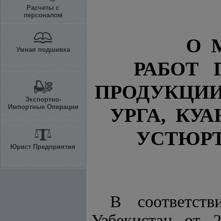
Расчеты с
персоналом
О 
Умная подшивка
РАБОТ 
ПРОДУКЦИИ
Экспортно-
Импортные Операции
УРГА, К
УСТЮРТ
Юрист Предприятия
В соответс
Узбекистан от 