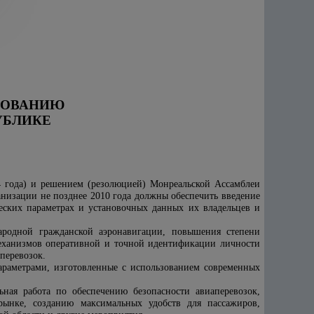
ВОВАНИЮ
УБЛИКЕ
 года) и решением (резолюцией) Монреальской Ассамблеи
анизации не позднее 2010 года должны обеспечить введение
ских параметрах и установочных данных их владельцев и
ародной гражданской аэронавигации, повышения степени
еханизмов оперативной и точной идентификации личности
перевозок.
араметрами, изготовленные с использованием современных
ная работа по обеспечению безопасности авиаперевозок,
ынке, созданию максимальных удобств для пассажиров,