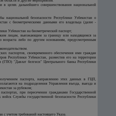
ой области и другие мероприятия.
и в целях дальнейшего совершенствования национальной
бы национальной безопасности Республики Узбекистан о
истан с биометрическими данными его владельца (далее -
лики Узбекистан на биометрический паспорт;
еским лицам, выезжающим за границу или находящимся за
о возраста либо по другим основаниям, предусмотренным
аконодательством.
ских паспортов, своевременного обеспечения ими граждан
ров Республики Узбекистан, разместив его на территории
я (ГПО) "Давлат белгиси" Центрального банка Республики
получением паспорта, направлению этих данных в ГЦП,
злагаются на подразделения Управления въезда, выезда и
екистан за рубежом;
паспортах, при пересечении гражданами Государственной
 войск Службы государственной безопасности
Республики
н с учетом требований настоящего Указа.