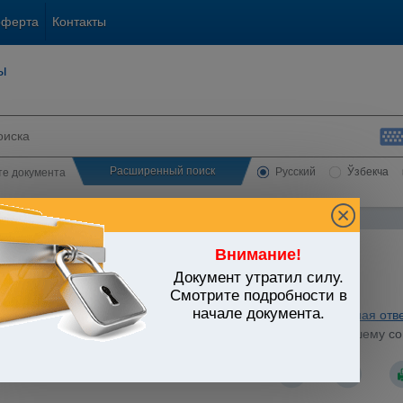
оферта
Контакты
ы
Расширенный поиск
Русский
Ўзбекча
сте документа
Внимание!
Документ утратил силу.
ЬСТВО УЗБЕКИСТАНА
Смотрите подробности в
начале документа.
а правопорядка. Безопасность. Административная и уголовная отв
Узбекистан от 23.06.2009 г. N УП-4117 "О мерах по дальнейшему 