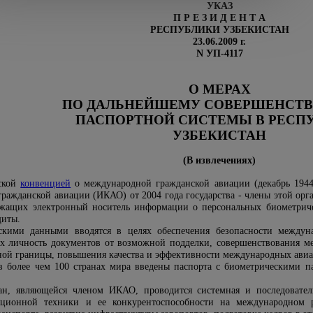
УКАЗ
П Р Е З И Д Е Н Т А
РЕСПУБЛИКИ УЗБЕКИСТАН
23.06.2009 г.
N УП-4117
О МЕРАХ
ПО ДАЛЬНЕЙШЕМУ СОВЕРШЕНСТ
ПАСПОРТНОЙ СИСТЕМЫ В РЕСП
УЗБЕКИСТАН
(В извлечениях)
гской
конвенцией
о международной гражданской авиации (декабрь 1944
ажданской авиации (ИКАО) от 2004 года государства - члены этой орг
ржащих электронный носитель информации о персональных биометриче
щиты.
скими данными вводятся в целях обеспечения безопасности междун
 личность документов от возможной подделки, совершенствования м
ной границы, повышения качества и эффективности международных авиа
 более чем 100 странах мира введены паспорта с биометрическими п
ан, являющейся членом ИКАО, проводится системная и последователь
ционной техники и ее конкурентоспособности на международном р