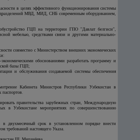
пасности в целях эффективного функционирования системы
подразделений МВД, МИД, СНБ современным оборудованием,
обустройство ГЦП на территории ГПО "Давлат белгиси",
сной мебелью, средствами связи и другими материально-
асности совместно с Министерством внешних экономических
ки:
о-экономическими обоснованиями разработать программу и
еской базы ГЦП;
атации и обслуживания создаваемой системы обеспечения
мотрение Кабинета Министров Республики Узбекистан в
х паспортов.
ировать правительства зарубежных стран, Международную
ых в Узбекистане мероприятиях по совершенствованию
и в двухмесячный срок в установленном порядке внести
ом требований настоящего Указа.
екистан Ш. Мирзиёева.