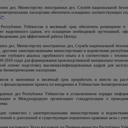
нних дел, Министерству иностранных дел, Службе национальной безо
биометрическими паспортами обеспечить оснащение соответствующих 
 2
*
.
 Республики Узбекистан в месячный срок обеспечить размещение и 
т выделенного здания, его оснащение необходимой оргтехникой, офи
бходимыми для эффективной работы Центра.
нних дел, Министерству иностранных дел, Службе национальной безоп
и, другими заинтересованными министерствами и ведомствами республи
ове глубокого анализа зарубежного опыта и в соответствии с техник
009-2010 годах для формирования производственной материально-технич
мной основе подготовку высококвалифицированных кадров для эксплу
ан биометрическими паспортами.
ансов и экономики в месячный срок проработать и внести на расс
 о финансировании проекта по внедрению в Узбекистане биометрически
транных дел Республики Узбекистан в установленном порядке информ
виации и Международную организацию стандартизации о проводим
темы.
ции совместно с заинтересованными министерствами и ведомствам
нений и дополнений в существующие нормативно-правовые акты с учет
ением настоящего Указа возложить на Премьер-министра Республики Узб