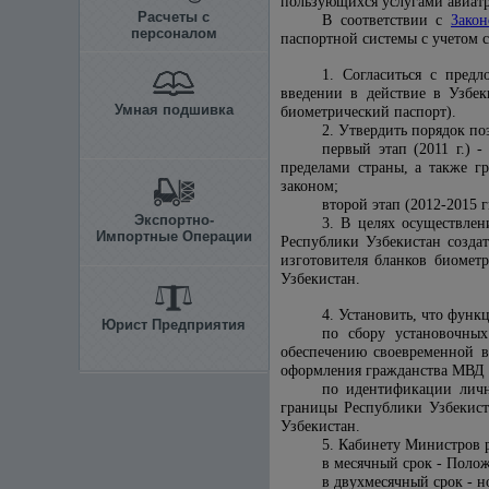
пользующихся услугами авиатр
Расчеты с
В соответствии с
Зако
персоналом
паспортной системы с учетом 
1. Согласиться с пред
введении в действие в Узбек
Умная подшивка
биометрический паспорт).
2. Утвердить порядок п
первый этап (2011 г.)
пределами страны, а также г
законом;
второй этап (2012-2015 
Экспортно-
3. В целях осуществлен
Импортные Операции
Республики Узбекистан созда
изготовителя бланков биомет
Узбекистан.
4. Установить, что функ
Юрист Предприятия
по сбору установочны
обеспечению своевременной в
оформления гражданства МВД 
по идентификации личн
границы Республики Узбекис
Узбекистан.
5. Кабинету Министров р
в месячный срок - Поло
в двухмесячный срок - н