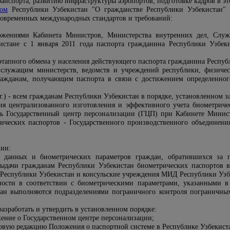
анспорта, развитию инфраструктуры аэропортов, подготовке кадров в эт
ном
Республики Узбекистан "О гражданстве Республики Узбекистан" 
современных международных стандартов и требований:
ложениями Кабинета Министров, Министерства внутренних дел, Служ
истане с 1 января 2011 года паспорта гражданина Республики Узбек
оэтапного обмена у населения действующего паспорта гражданина Респуб
 - служащим министерств, ведомств и учреждений республики, физич
ражданам, получающим паспорта в связи с достижением определенног
гг.) - всем гражданам Республики Узбекистан в порядке, установленном з
ия централизованного изготовления и эффективного учета биометриче
ть Государственный центр персонализации (ГЦП) при Кабинете Минист
рических паспортов - Государственного производственного объединени
ции:
х данных и биометрических параметров граждан, обратившихся за 
ыдачи гражданам Республики Узбекистан биометрических паспортов во
Республики Узбекистан и консульские учреждения МИД Республики Узб
ости в соответствии с биометрическими параметрами, указанными в 
тан выполняются подразделениями пограничного контроля
пограничных
азработать и утвердить в установленном порядке:
жение о Государственном центре персонализации;
овую редакцию Положения о паспортной системе в Республике Узбекиста