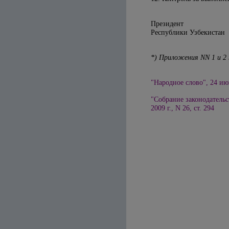
Президент
Республики 
*) Приложения NN 1 и 2
"
Народное слово
"
, 24 ию
"Собрание законодательс
2009 г., N 26, ст. 294