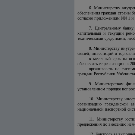
6. Министерству внутре
обеспечения граждан страны 
согласно приложениям NN 1 и
7. Центральному банку
капитальный и текущий ремон
техническими средствами, нео
8. Министерству внутре
связей, инвестиций и торговл
в месячный срок на осн
обеспечить ее реализацию в 2
организовать на систе
граждан Республики Узбекист
9. Министерствам фин
установленном порядке вопрос
10. Министерству инос
организацию гражданской а
национальной паспортной сис
11. Министерству юсти
предложения по внесению изме
12. Контроль за выполн