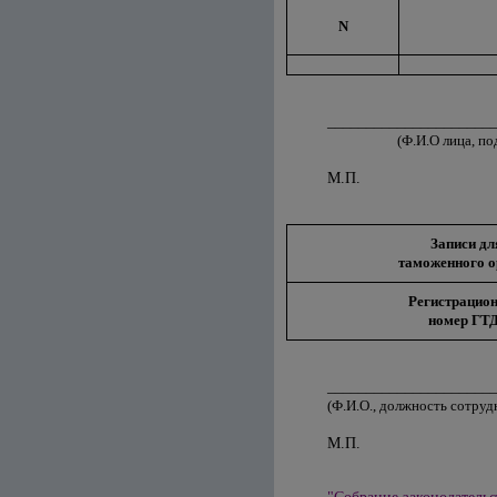
N
_____________________
(Ф.И.О лица, 
М.П.
Записи дл
таможенного о
Регистрацио
номер ГТД
_____________________
(Ф.И.О., должность с
М.П.