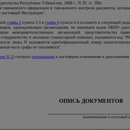
дательства Республики Узбекистан, 2008 г., N 39, ст. 396).
ия таможенного оформления и таможенного контроля документы, которые 
4 настоящей Инструкции".
ьмой
графы 2
пункта 3.3 и
графы 8
пункта 6.4 изложить в следующей ред
оваров, принадлежащих организациям, не имеющим кодов ОКПО (дипло
одных межправительственных организаций, представительства пра
 сотрудничеству и оказанию гуманитарной помощи), указывается код "99
после знака N указывается идентификационный номер налогоплатель
ная часть графы не заполняется".
ем N 13
согласно
приложению
к настоящим изменениям и дополнениям
ОПИСЬ ДОКУМЕНТОВ
(наименование и почтовый а