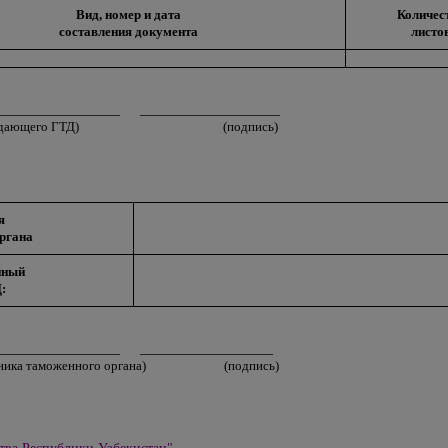
Вид, номер и дата
Количес
составления документа
листо
__________________ ____________________
подающего ГТД) (подпись)
я
ргана
нный
:
__________________ ___________________
отрудника таможенного органа) (подпись)