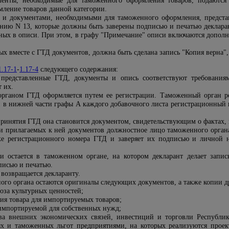
менты, необходимые для таможенного оформления товаров, подаются
ление товаров данной категории.
 и документами, необходимыми для таможенного оформления, представ
ению N 13, которые должны быть заверены подписью и печатью деклара
ных в описи. При этом, в графу "Примечание" описи включаются дополни
.
ых вместе с ГТД документов, должна быть сделана запись "Копия верна", 
.17-1
-
1.17-4
следующего содержания:
и представленные ГТД, документы и опись соответствуют требовани
 их.
рганом ГТД оформляется путем ее регистрации. Таможенный орган ре
и в нижней части графы А каждого добавочного листа регистрационный н
ринятия ГТД она становится документом, свидетельствующим о фактах,
 и прилагаемых к ней документов должностное лицо таможенного органа
же регистрационного номера ГТД и заверяет их подписью и личной 
и остается в таможенном органе, на котором декларант делает запи
писью и печатью.
возвращается декларанту.
ного органа остаются оригиналы следующих документов, а также копии д
оза культурных ценностей;
ия товара для импортируемых товаров;
импортируемой для собственных нужд;
ва внешних экономических связей, инвестиций и торговли Республи
х и таможенных льгот предприятиями, на которых реализуются проек