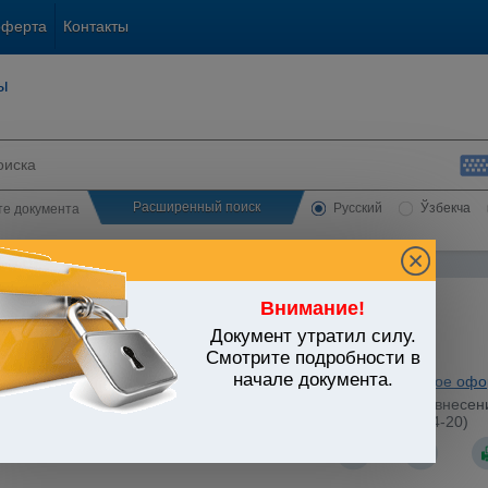
оферта
Контакты
ы
Расширенный поиск
Русский
Ўзбекча
сте документа
Внимание!
Документ утратил силу.
ЬСТВО УЗБЕКИСТАНА
Смотрите подробности в
начале документа.
енное законодательство
/
Утратившие силу акты
/
Таможенное офо
ого таможенного комитета от 15.01.2010 г. N 01-02/12-2 "О внесе
ной декларации" (Зарегистрировано МЮ 17.02.2010 г. N 834-20)