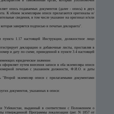
 декларантом в таможенный орган, который уполномочен
ляет опись подаваемых документов (далее - опись) в двух
нта. К обоим экземплярам описи прилагаются оригиналы и/
тельные сведения, в том числе указание на оригинал и/или
которая заверяется подписью и печатью декларанта".
ям пункта 1.17 настоящей Инструкции, должностное лицо
гистрирует декларацию и добавочные листы, проставляя в
омер и дату по схеме, приведенной в пункте 3.4 настоящей
 имеющих юридическое значение.
 оформляет путем внесения записи в оба экземпляра описи
номерной печатью с указанием должности, Ф.И.О. и даты
сь "Второй экземпляр описи с прилагаемыми документами
ругих документов, указанных в описи:
ки Узбекистан, выданный в соответствии с Положением о
ты утвержденной Программы локализации (рег. N 1857 от