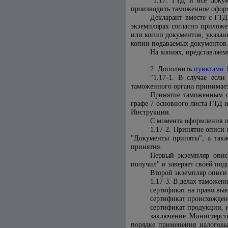
"1.17. ГТД и все доку
производить таможенное оформ
Декларант вместе с ГТД
экземплярах согласно прилож
или копии документов, указан
копии подаваемых документов
На копиях, представляем
2. Дополнить
пунктами 1
"1.17-1. В случае есл
таможенного органа принимает
Принятие таможенным о
графе 7 основного листа ГТД 
Инструкции.
С момента оформления п
1.17-2. Принятие описи
"Документы приняты", а так
принятия.
Первый экземпляр опис
получил" и заверяет своей под
Второй экземпляр описи 
1.17-3. В делах таможен
сертификат на право выв
сертификат происхожден
сертификат продукции, 
заключение Министерст
порядке применения налоговы