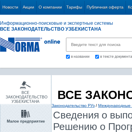
Новости
Акции
О компании
Тарифы
Публичная оферта
К
Информационно-поисковые и экспертные системы
ВСЕ ЗАКОНОДАТЕЛЬСТВО УЗБЕКИСТАНА
в названии
в тексте документ
ВСЕ ЗАКОН
ВСЕ
ЗАКОНОДАТЕЛЬСТВО
УЗБЕКИСТАНА
Законодательство РУз
/
Международные 
Сведения о выпо
Малое предприятие
Решению о Прогр