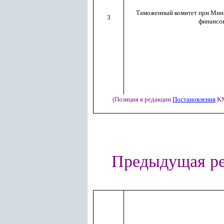
Таможенный комитет при Мини
3
финансо
(Позиция в редакции
Постановления
КМ
Предыдущая р