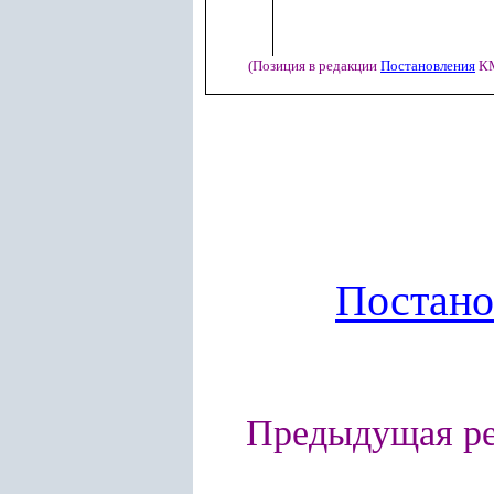
(Позиция в редакции
Постановления
КМ
Постан
Предыдущая р